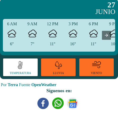
27
JUNIO
6 AM
9 AM
12 PM
3 PM
6 PM
9 P
6°
7°
11°
16°
11°
10°
TEMPERATURA
VIENTO
LLUVIA
Por
Terra
Fuente
OpenWeather
Síguenos en: