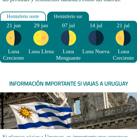
21 jun
29 jun
07 jul
14 jul
21 jul
Luna
Luna Llena
Luna
Luna Nueva
Luna
Creciente
Menguante
Creciente
INFORMACIÓN IMPORTANTE SI VIAJAS A URUGUAY
Si planeas viajar a Uruguay, es importante que conozcas