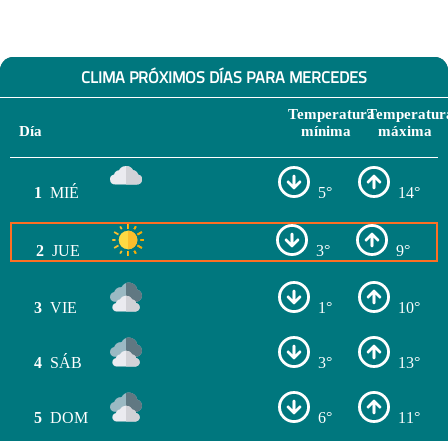
CLIMA PRÓXIMOS DÍAS PARA MERCEDES
Temperatura
Temperatur
Día
mínima
máxima
1
MIÉ
5°
14°
2
JUE
3°
9°
3
VIE
1°
10°
4
SÁB
3°
13°
5
DOM
6°
11°