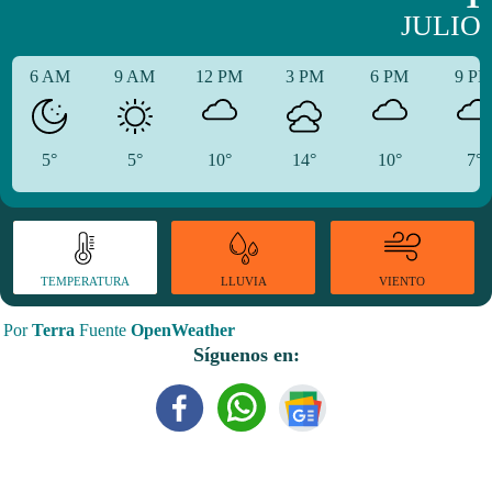
JULIO
6 AM
9 AM
12 PM
3 PM
6 PM
9 P
5°
5°
10°
14°
10°
7°
TEMPERATURA
VIENTO
LLUVIA
Por
Terra
Fuente
OpenWeather
Síguenos en: