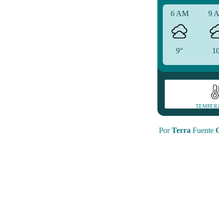
6 AM
9 
9°
1
TEMPER
Por
Terra
Fuente