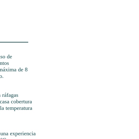
uso de
ntos
d máxima de 8
o.
n ráfagas
casa cobertura
 la temperatura
 una experiencia