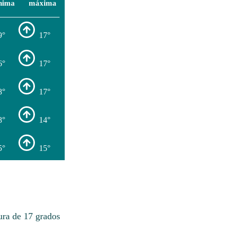
nima
máxima
9°
17°
6°
17°
8°
17°
8°
14°
5°
15°
ura de 17 grados