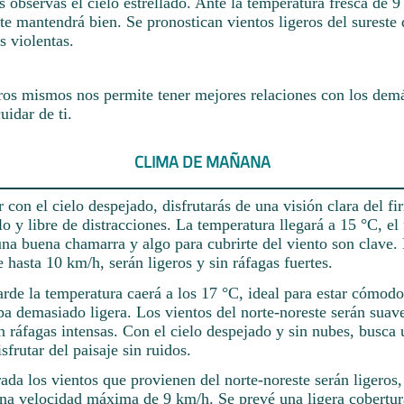
s observas el cielo estrellado. Ante la temperatura fresca de 9
te mantendrá bien. Se pronostican vientos ligeros del sureste 
s violentas.
ros mismos nos permite tener mejores relaciones con los demá
uidar de ti.
CLIMA DE MAÑANA
con el cielo despejado, disfrutarás de una visión clara del f
lo y libre de distracciones. La temperatura llegará a 15 °C, el 
 una buena chamarra y algo para cubrirte del viento son clave.
e hasta 10 km/h, serán ligeros y sin ráfagas fuertes.
tarde la temperatura caerá a los 17 °C, ideal para estar cómod
pa demasiado ligera. Los vientos del norte-noreste serán suav
n ráfagas intensas. Con el cielo despejado y sin nubes, busca 
sfrutar del paisaje sin ruidos.
ada los vientos que provienen del norte-noreste serán ligeros,
una velocidad máxima de 9 km/h. Se prevé una ligera cobertur