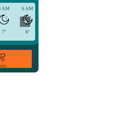
3 AM
6 AM
9 AM
7°
6°
8°
ENTO