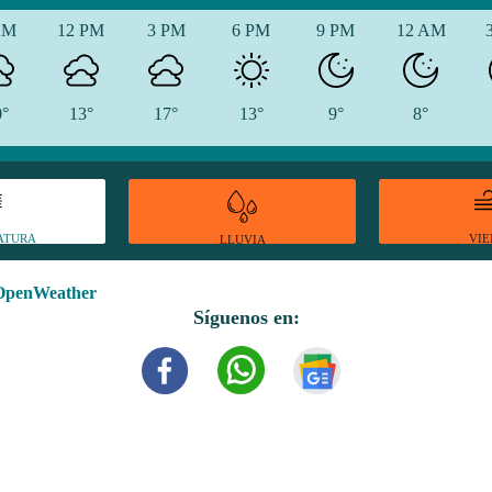
AM
12 PM
3 PM
6 PM
9 PM
12 AM
0°
13°
17°
13°
9°
8°
ATURA
VI
LLUVIA
OpenWeather
Síguenos en: