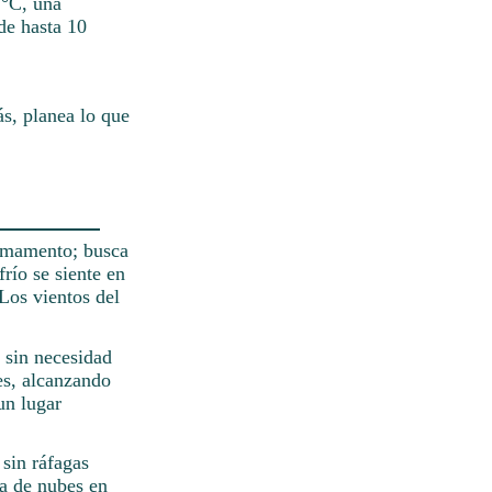
 °C, una
de hasta 10
s, planea lo que
irmamento; busca
frío se siente en
 Los vientos del
o sin necesidad
es, alcanzando
un lugar
 sin ráfagas
a de nubes en