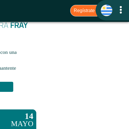
ARA
FRAY
 con una
mantente
14
MAYO