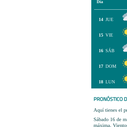
Día
14
JUE
15
VIE
16
SÁB
17
DOM
18
LUN
PRONÓSTICO D
Aquí tienes el p
Sábado 16 de ma
máxima. Viento