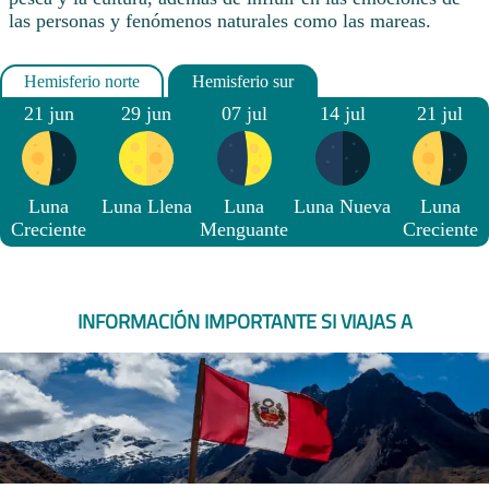
las personas y fenómenos naturales como las mareas.
21 jun
29 jun
07 jul
14 jul
21 jul
Luna
Luna Llena
Luna
Luna Nueva
Luna
Creciente
Menguante
Creciente
INFORMACIÓN IMPORTANTE SI VIAJAS A