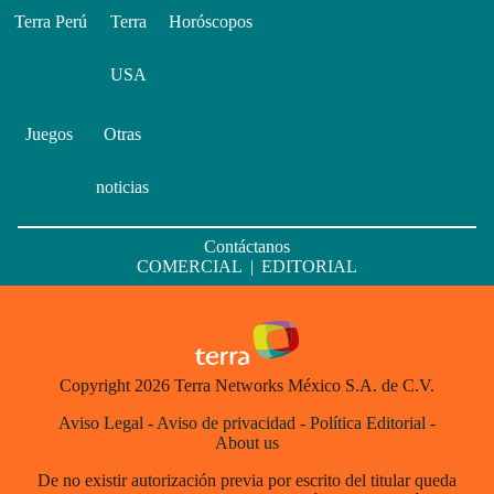
Terra Perú
Terra
Horóscopos
USA
Juegos
Otras
noticias
Contáctanos
COMERCIAL
|
EDITORIAL
Copyright 2026 Terra Networks México S.A. de C.V.
Aviso Legal
-
Aviso de privacidad
-
Política Editorial
-
About us
De no existir autorización previa por escrito del titular queda