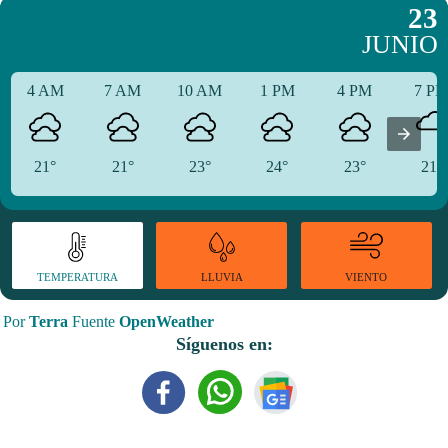
23
JUNIO
4 AM
7 AM
10 AM
1 PM
4 PM
7 P
21°
21°
23°
24°
23°
21°
TEMPERATURA
VIENTO
LLUVIA
Por
Terra
Fuente
OpenWeather
Síguenos en: