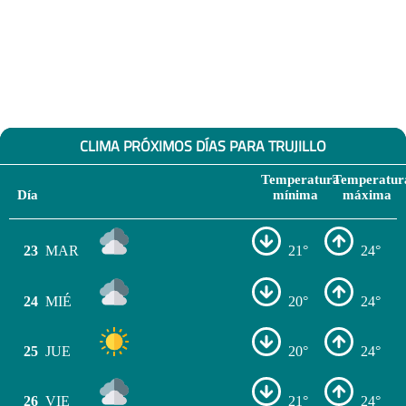
CLIMA PRÓXIMOS DÍAS PARA TRUJILLO
Temperatura
Temperatur
Día
mínima
máxima
23
MAR
21°
24°
24
MIÉ
20°
24°
25
JUE
20°
24°
26
VIE
21°
24°