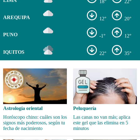
LIMA
18°
22°
AREQUIPA
12°
20°
PUNO
-1°
12°
IQUITOS
22°
35°
Astrología oriental
Peluquería
Horóscopo chino: cuáles son los
Las canas no van más; aplica
signos más poderosos, según tu
este gel que las elimina en 5
fecha de nacimiento
minutos