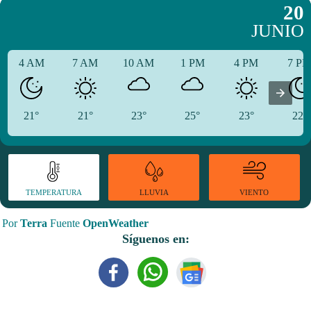
20
JUNIO
4 AM
7 AM
10 AM
1 PM
4 PM
7 P
21°
21°
23°
25°
23°
22°
TEMPERATURA
VIENTO
LLUVIA
Por
Terra
Fuente
OpenWeather
Síguenos en: