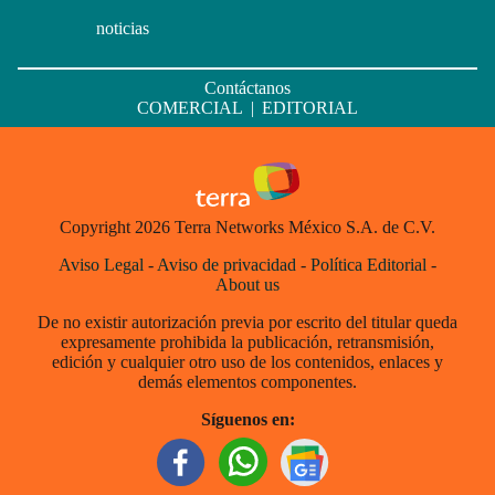
noticias
Contáctanos
COMERCIAL
|
EDITORIAL
Copyright 2026 Terra Networks México S.A. de C.V.
Aviso Legal
-
Aviso de privacidad
-
Política Editorial
-
About us
De no existir autorización previa por escrito del titular queda
expresamente prohibida la publicación, retransmisión,
edición y cualquier otro uso de los contenidos, enlaces y
demás elementos componentes.
Síguenos en: