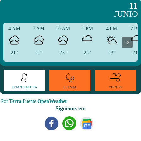
11
JUNIO
4 AM
7 AM
10 AM
1 PM
4 PM
7 P
21°
21°
23°
25°
23°
21°
TEMPERATURA
VIENTO
LLUVIA
Por
Terra
Fuente
OpenWeather
Síguenos en: