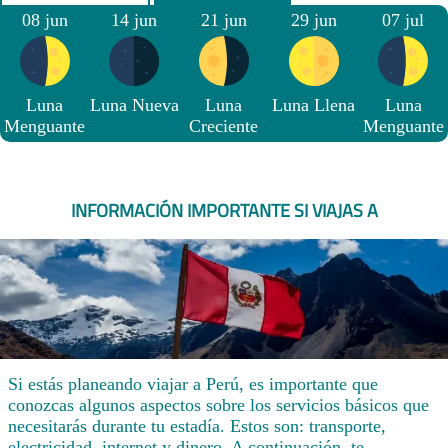
08 jun
14 jun
21 jun
29 jun
07 jul
Luna
Luna Nueva
Luna
Luna Llena
Luna
Menguante
Creciente
Menguante
INFORMACIÓN IMPORTANTE SI VIAJAS A
Si estás planeando viajar a Perú, es importante que
conozcas algunos aspectos sobre los servicios básicos que
necesitarás durante tu estadía. Estos son: transporte,
electricidad, internet y dinero. A continuación, te