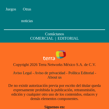
Juegos
Otras
noticias
Contáctanos
COMERCIAL
|
EDITORIAL
Copyright 2026 Terra Networks México S.A. de C.V.
Aviso Legal
-
Aviso de privacidad
-
Política Editorial
-
About us
De no existir autorización previa por escrito del titular queda
expresamente prohibida la publicación, retransmisión,
edición y cualquier otro uso de los contenidos, enlaces y
demás elementos componentes.
Síguenos en: