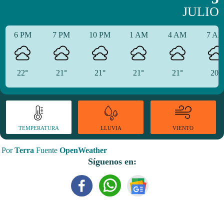
JULIO
6 PM
7 PM
10 PM
1 AM
4 AM
7 A
22°
21°
21°
21°
21°
20°
TEMPERATURA
VIENTO
LLUVIA
Por
Terra
Fuente
OpenWeather
Síguenos en: