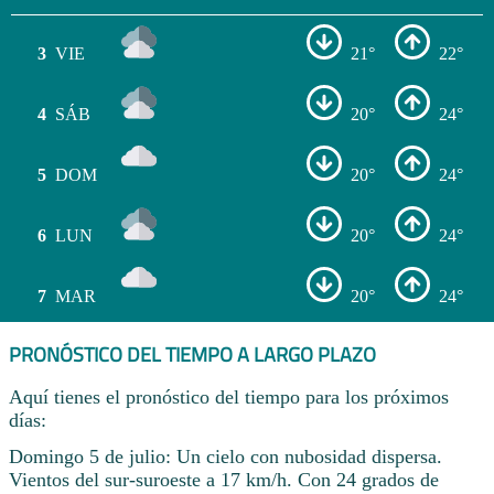
3
VIE
21°
22°
4
SÁB
20°
24°
5
DOM
20°
24°
6
LUN
20°
24°
7
MAR
20°
24°
PRONÓSTICO DEL TIEMPO A LARGO PLAZO
Aquí tienes el pronóstico del tiempo para los próximos
días:
Domingo 5 de julio: Un cielo con nubosidad dispersa.
Vientos del sur-suroeste a 17 km/h. Con 24 grados de