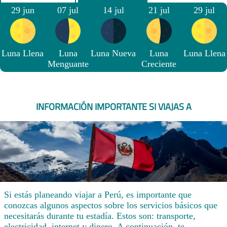
29 jun
07 jul
14 jul
21 jul
29 jul
Luna Llena
Luna
Luna Nueva
Luna
Luna Llena
Menguante
Creciente
INFORMACIÓN IMPORTANTE SI VIAJAS A
Si estás planeando viajar a Perú, es importante que
conozcas algunos aspectos sobre los servicios básicos que
necesitarás durante tu estadía. Estos son: transporte,
electricidad, internet y dinero. A continuación, te