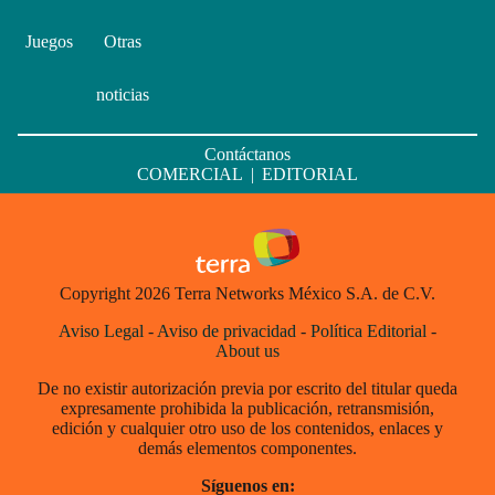
Juegos
Otras
noticias
Contáctanos
COMERCIAL
|
EDITORIAL
Copyright 2026 Terra Networks México S.A. de C.V.
Aviso Legal
-
Aviso de privacidad
-
Política Editorial
-
About us
De no existir autorización previa por escrito del titular queda
expresamente prohibida la publicación, retransmisión,
edición y cualquier otro uso de los contenidos, enlaces y
demás elementos componentes.
Síguenos en: