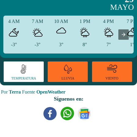
MAYO
4 AM
7 AM
10 AM
1 PM
4 PM
7 P
-3°
-3°
3°
8°
7°
1°
TEMPERATURA
VIENTO
LLUVIA
Por
Terra
Fuente
OpenWeather
Síguenos en: