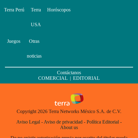
Terra Perú
Terra
Horóscopos
USA
Juegos
Otras
noticias
Contáctanos
COMERCIAL
|
EDITORIAL
Copyright 2026 Terra Networks México S.A. de C.V.
Aviso Legal
-
Aviso de privacidad
-
Política Editorial
-
About us
De no existir autorización previa por escrito del titular queda