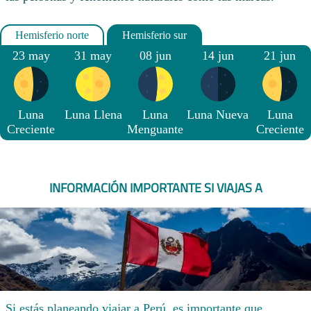
23 may
31 may
08 jun
14 jun
21 jun
Luna
Luna Llena
Luna
Luna Nueva
Luna
Creciente
Menguante
Creciente
INFORMACIÓN IMPORTANTE SI VIAJAS A
Si estás planeando viajar a Perú, es importante que