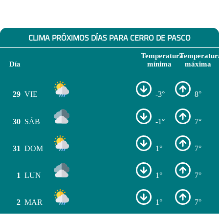
CLIMA PRÓXIMOS DÍAS PARA CERRO DE PASCO
Temperatura
Temperatur
Día
mínima
máxima
29
VIE
-3°
8°
30
SÁB
-1°
7°
31
DOM
1°
7°
1
LUN
1°
7°
2
MAR
1°
7°