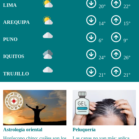
LIMA
20°
22°
AREQUIPA
14°
15°
PUNO
6°
9°
IQUITOS
24°
26°
TRUJILLO
21°
21°
Astrología oriental
Peluquería
Horóscopo chino: cuáles son los
Las canas no van más; aplica