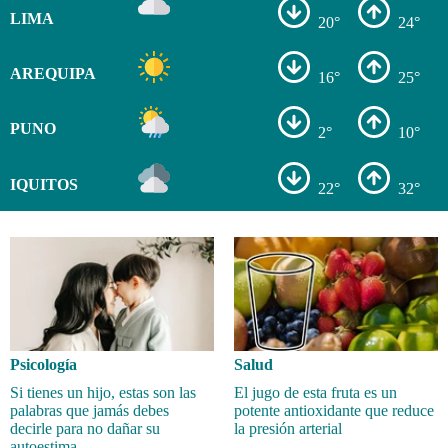
LIMA
20°
24°
AREQUIPA
16°
25°
PUNO
2°
10°
IQUITOS
22°
32°
Psicología
Salud
Si tienes un hijo, estas son las
El jugo de esta fruta es un
palabras que jamás debes
potente antioxidante que reduce
decirle para no dañar su
la presión arterial
autoestima