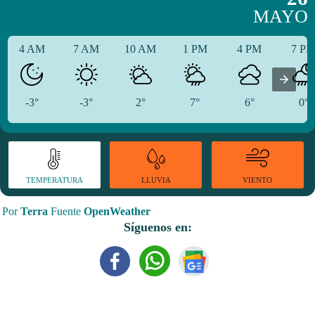
MAYO
4 AM
7 AM
10 AM
1 PM
4 PM
7 P
-3°
-3°
2°
7°
6°
0°
TEMPERATURA
VIENTO
LLUVIA
Por
Terra
Fuente
OpenWeather
Síguenos en: