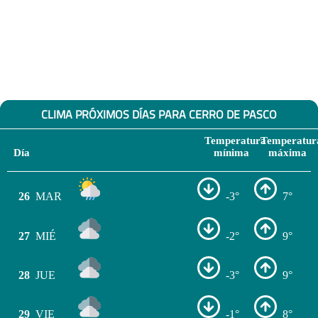
CLIMA PRÓXIMOS DÍAS PARA CERRO DE PASCO
Temperatura
Temperatur
Día
mínima
máxima
26
MAR
-3°
7°
27
MIÉ
-2°
9°
28
JUE
-3°
9°
29
VIE
-1°
8°