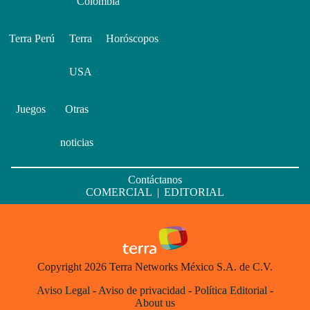
Colombia
Terra Perú
Terra
Horóscopos
USA
Juegos
Otras
noticias
Contáctanos
COMERCIAL
|
EDITORIAL
Copyright 2026 Terra Networks México S.A. de C.V.
Aviso Legal
-
Aviso de privacidad
-
Política Editorial
-
About us