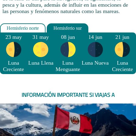
pesca y la cultura, además de influir en las emociones de
las personas y fenómenos naturales como las mareas.
23 may
31 may
08 jun
14 jun
21 jun
Luna
Luna Llena
Luna
Luna Nueva
Luna
Creciente
Menguante
Creciente
INFORMACIÓN IMPORTANTE SI VIAJAS A