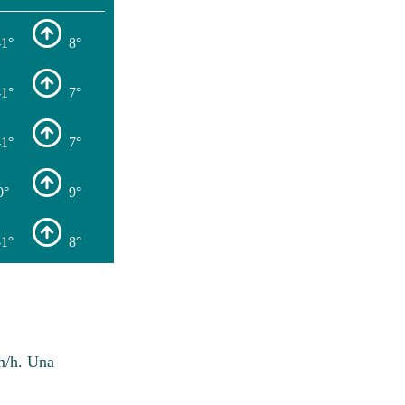
-1°
8°
-1°
7°
-1°
7°
0°
9°
-1°
8°
m/h. Una