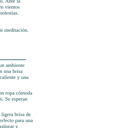
mo. Ante la
én vientos
olestias.
de meditación.
 un ambiente
n una brisa
caliente y una
 con ropa cómoda
%. Se esperan
ligera brisa de
erfecto para una
xplorar y