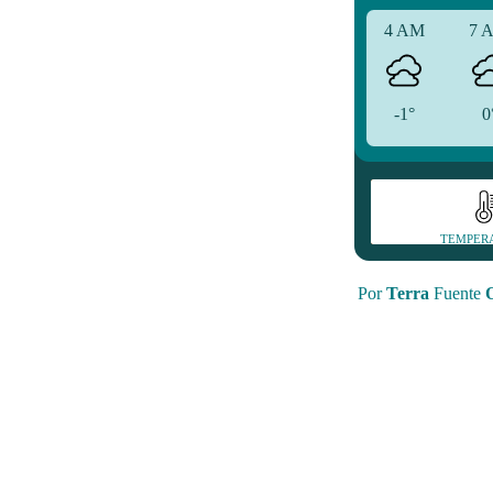
4 AM
7 
-1°
0
TEMPER
Por
Terra
Fuente