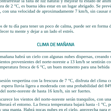
contrarrestar la falta de luz natural y mejorar tu estado de áni
ra de 2 °C, es buena idea estar en un lugar abrigado. Se prev
te, con una velocidad de aproximadamente 7 km/h, sin causar m
 de tu día para tener un poco de calma, puede ser en forma 
lecer tu mente y dejar a un lado el estrés.
CLIMA DE MAÑANA
a mañana habrá un cielo con algunas nubes dispersas, creando
ientos provenientes del norte-noreste a 13 km/h se sentirán co
mperatura fresca de 6 °C, un buen momento para una bebida 
sesión vespertina con la frescura de 7 °C, disfruta del clima
e espera lluvia ligera a moderada con una probabilidad del 84
 del norte-noreste de hasta 16 km/h, sin ser fuertes.
urece los vientos del norte-noreste serán tranquilos, con una 
terará el entorno. La fresca temperatura bajará hasta -1 °C, p
 y una manta. Habrá pocas nubes en el cielo, aprovecha para e