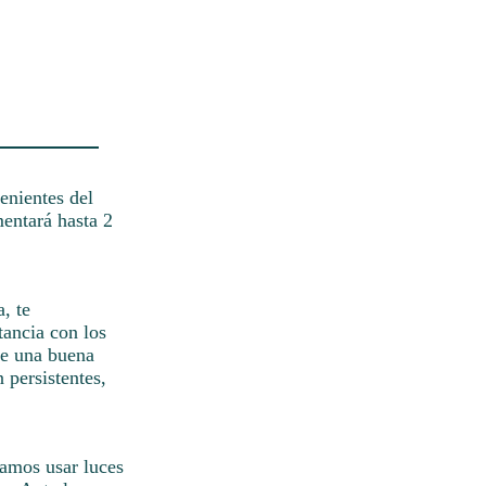
enientes del
entará hasta 2
, te
ancia con los
que una buena
 persistentes,
damos usar luces