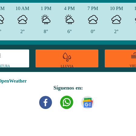
AM
10 AM
1 PM
4 PM
7 PM
10 PM
°
2°
8°
6°
0°
2°
ATURA
VI
LLUVIA
OpenWeather
Síguenos en: