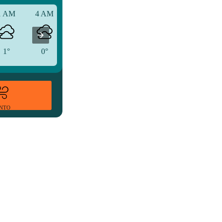
1 AM
4 AM
7 AM
1°
0°
-1°
ENTO