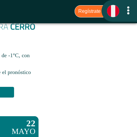
ARA
CERRO
s de -1°C, con
 el pronóstico
22
MAYO