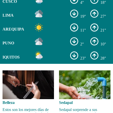
CUSCO
4°
18°
LIMA
19°
27°
AREQUIPA
11°
21°
PUNO
2°
10°
IQUITOS
23°
28°
Belleza
Sedapal
Estos son los mejores días de
Sedapal sorprende a sus