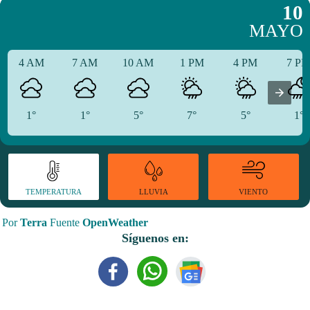
10
MAYO
4 AM
7 AM
10 AM
1 PM
4 PM
7 P
1°
1°
5°
7°
5°
1°
TEMPERATURA
VIENTO
LLUVIA
Por
Terra
Fuente
OpenWeather
Síguenos en: