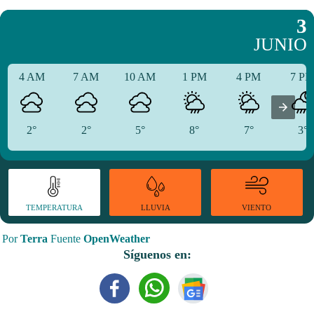
3
JUNIO
4 AM
7 AM
10 AM
1 PM
4 PM
7 P
2°
2°
5°
8°
7°
3°
TEMPERATURA
VIENTO
LLUVIA
Por
Terra
Fuente
OpenWeather
Síguenos en: