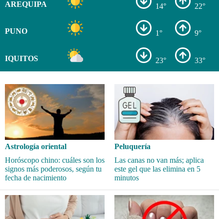
AREQUIPA
14°
22°
PUNO
1°
9°
IQUITOS
23°
33°
Astrología oriental
Peluquería
Horóscopo chino: cuáles son los
Las canas no van más; aplica
signos más poderosos, según tu
este gel que las elimina en 5
fecha de nacimiento
minutos