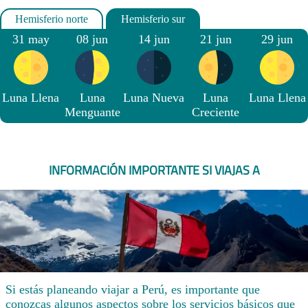
31 may
08 jun
14 jun
21 jun
29 jun
Luna Llena
Luna
Luna Nueva
Luna
Luna Llena
Menguante
Creciente
INFORMACIÓN IMPORTANTE SI VIAJAS A
Si estás planeando viajar a Perú, es importante que
conozcas algunos aspectos sobre los servicios básicos que