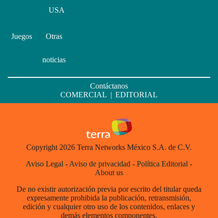
USA
Juegos
Otras
noticias
Contáctanos
COMERCIAL
|
EDITORIAL
Copyright 2026 Terra Networks México S.A. de C.V.
Aviso Legal
-
Aviso de privacidad
-
Política Editorial
-
About us
De no existir autorización previa por escrito del titular queda
expresamente prohibida la publicación, retransmisión,
edición y cualquier otro uso de los contenidos, enlaces y
demás elementos componentes.