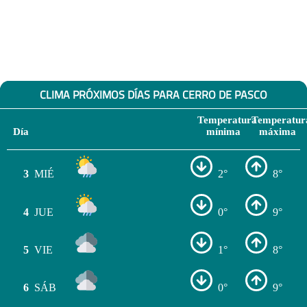
CLIMA PRÓXIMOS DÍAS PARA CERRO DE PASCO
Temperatura
Temperatur
Día
mínima
máxima
3
MIÉ
2°
8°
4
JUE
0°
9°
5
VIE
1°
8°
6
SÁB
0°
9°