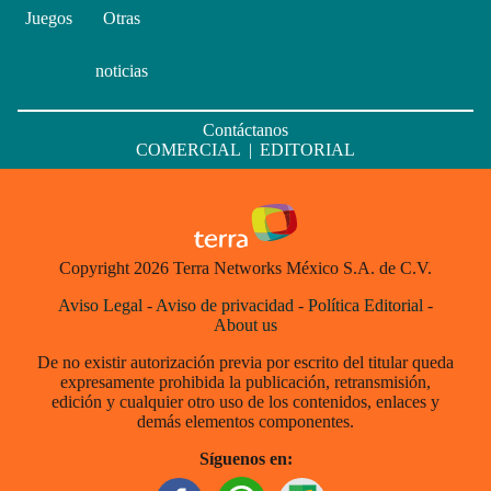
Juegos
Otras
noticias
Contáctanos
COMERCIAL
|
EDITORIAL
Copyright 2026 Terra Networks México S.A. de C.V.
Aviso Legal
-
Aviso de privacidad
-
Política Editorial
-
About us
De no existir autorización previa por escrito del titular queda
expresamente prohibida la publicación, retransmisión,
edición y cualquier otro uso de los contenidos, enlaces y
demás elementos componentes.
Síguenos en: