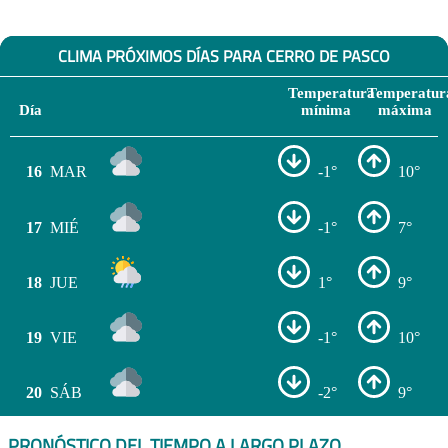
CLIMA PRÓXIMOS DÍAS PARA CERRO DE PASCO
Temperatura
Temperatur
Día
mínima
máxima
16
MAR
-1°
10°
17
MIÉ
-1°
7°
18
JUE
1°
9°
19
VIE
-1°
10°
20
SÁB
-2°
9°
PRONÓSTICO DEL TIEMPO A LARGO PLAZO