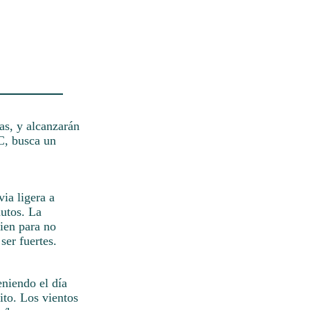
sas, y alcanzarán
C, busca un
ia ligera a
autos. La
bien para no
ser fuertes.
eniendo el día
ito. Los vientos