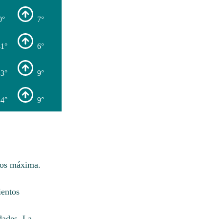
0°
7°
-1°
6°
-3°
9°
-4°
9°
dos máxima.
ientos
dades. La