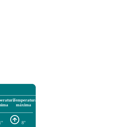
eratura
Temperatura
nima
máxima
1°
8°