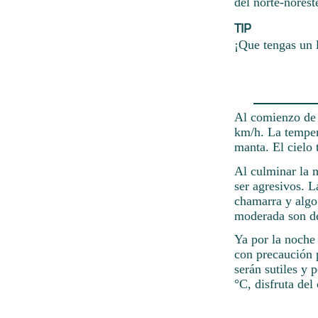
del norte-norest
TIP
¡Que tengas un 
Al comienzo de l
km/h. La temper
manta. El cielo 
Al culminar la 
ser agresivos. L
chamarra y algo 
moderada son d
Ya por la noche
con precaución p
serán sutiles y
°C, disfruta de