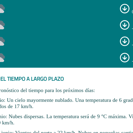
EL TIEMPO A LARGO PLAZO
ronóstico del tiempo para los próximos días:
io: Un cielo mayormente nublado. Una temperatura de 6 gra
dos de 17 km/h.
nio: Nubes dispersas. La temperatura será de 9 °C máxima. V
0 km/h.
 junio: Vientos del norte a 22 km/h. Nubes en pequeñas canti