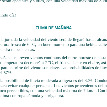
e serán apacibles y sutiles, con una velocidad máxima de 8 k
lindo día!
CLIMA DE MAÑANA
a jornada la velocidad del viento será de llegará hasta, alca
atura fresca de 6 °C, un buen momento para una bebida calie
tendrá nubes densas.
mañana se prevén vientos continuos del norte-noreste de hasta
a temperatura decrecerá a 7 °C, el frío se siente en el aire, as
para cubrirte del viento son clave. Las probabilidades de lluv
el 57%.
 la posibilidad de lluvia moderada a ligera es del 82%. Condu
ara evitar cualquier percance. Los vientos provenientes del n
 poco perceptibles, con una velocidad máxima de 7 km/h. Con l
l clima con ropa cómoda y abrigadora.