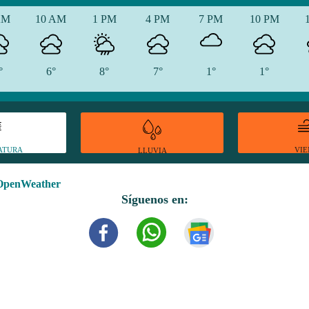
AM
10 AM
1 PM
4 PM
7 PM
10 PM
°
6°
8°
7°
1°
1°
ATURA
VI
LLUVIA
OpenWeather
Síguenos en: