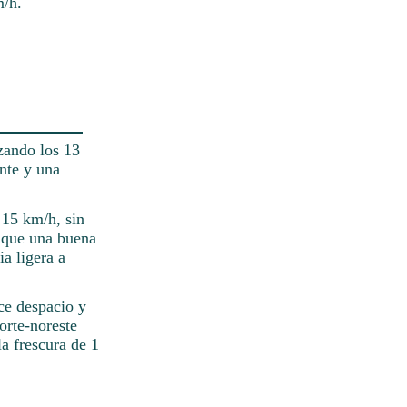
m/h.
nzando los 13
nte y una
 15 km/h, sin
í que una buena
ia ligera a
ce despacio y
orte-noreste
a frescura de 1