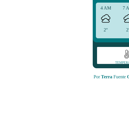
4 AM
7 
2°
2
TEMPER
Por
Terra
Fuente