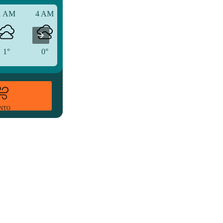
1 AM
4 AM
7 AM
1°
0°
2°
ENTO