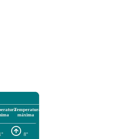
eratura
Temperatura
nima
máxima
1°
8°