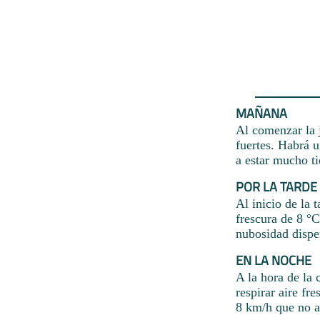
MAÑANA
Al comenzar la j
fuertes. Habrá 
a estar mucho ti
POR LA TARDE
Al inicio de la 
frescura de 8 °
nubosidad disper
EN LA NOCHE
A la hora de la 
respirar aire fre
8 km/h que no al