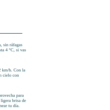
, sin ráfagas
ta 4 °C, si vas
22 km/h. Con la
n cielo con
Aprovecha para
 ligera brisa de
near tu día.