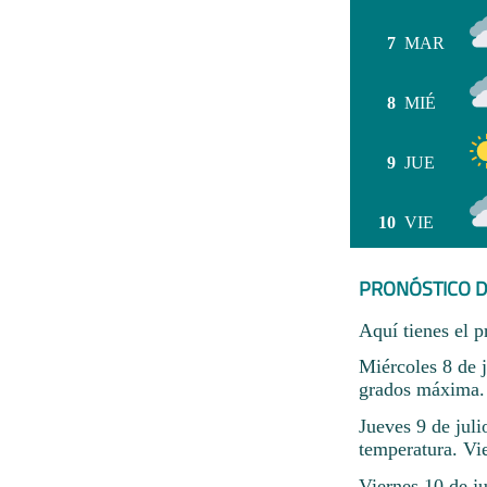
7
MAR
8
MIÉ
9
JUE
10
VIE
PRONÓSTICO D
Aquí tienes el p
Miércoles 8 de 
grados máxima.
Jueves 9 de jul
temperatura. Vi
Viernes 10 de ju