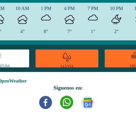
AM
10 AM
1 PM
4 PM
7 PM
10 PM
°
4°
8°
7°
1°
2°
ATURA
VI
LLUVIA
OpenWeather
Síguenos en: