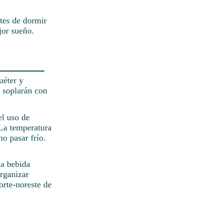
ntes de dormir
jor sueño.
uéter y
e soplarán con
el uso de
 La temperatura
o pasar frío.
na bebida
rganizar
orte-noreste de