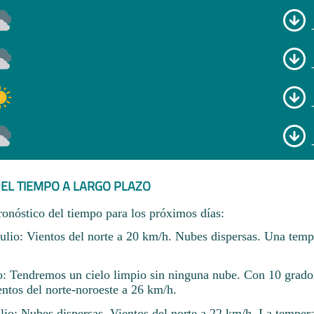
EL TIEMPO A LARGO PLAZO
ronóstico del tiempo para los próximos días:
julio: Vientos del norte a 20 km/h. Nubes dispersas. Una temp
io: Tendremos un cielo limpio sin ninguna nube. Con 10 grado
entos del norte-noroeste a 26 km/h.
lio: Nubes dispersas. Vientos del norte a 22 km/h. La temper