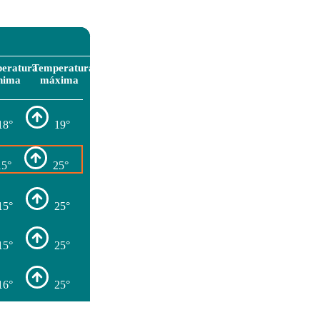
eratura
Temperatura
nima
máxima
18°
19°
15°
25°
15°
25°
15°
25°
16°
25°