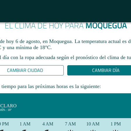
EL CLIMA DE HOY PARA
MOQUEGUA
 de hoy 6 de agosto, en Moquegua. La temperatura actual es 
 y una mínima de 18°C.​
l día con la ropa adecuada según el pronóstico del clima de tu
CAMBIAR CIUDAD
CAMBIAR DÍA
 tiempo para las próximas horas es la siguiente:
 CLARO
MÍN.: 18°
0 PM
1 AM
4 AM
7 AM
10 AM
1 PM