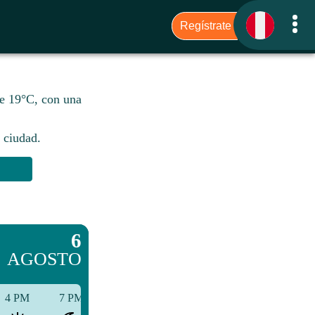
de 19°C, con una
 ciudad.​
6
AGOSTO
4 PM
7 PM
10 PM