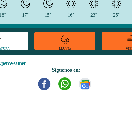
18°
17°
15°
16°
23°
25°
ATURA
VI
LLUVIA
OpenWeather
Síguenos en: