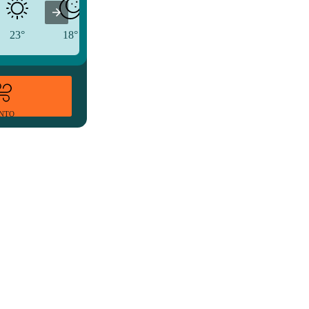
23°
18°
17°
ENTO