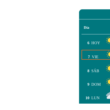
Día
6
HOY
7
VIE
8
SÁB
9
DOM
10
LUN