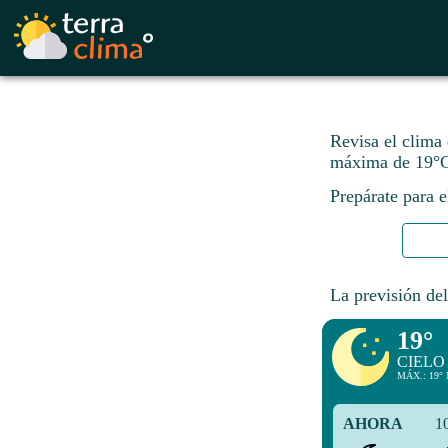
Revisa el clima
máxima de 19°C
Prepárate para e
La previsión del
19°
CIELO
MÁX.: 19° 
AHORA
1