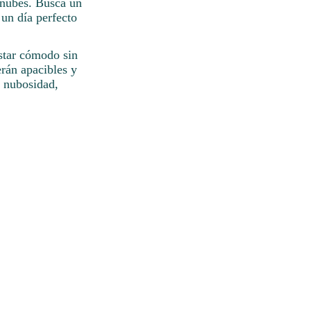
n nubes. Busca un
 un día perfecto
estar cómodo sin
erán apacibles y
n nubosidad,