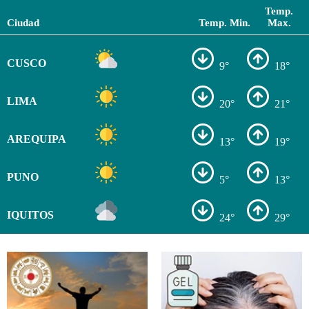
Temp.
Ciudad
Temp. Min.
Max.
CUSCO
9°
18°
LIMA
20°
21°
AREQUIPA
13°
19°
PUNO
5°
13°
IQUITOS
24°
29°