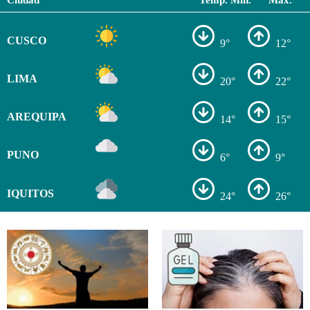
Ciudad
Temp. Min.
Max.
CUSCO
9°
12°
LIMA
20°
22°
AREQUIPA
14°
15°
PUNO
6°
9°
IQUITOS
24°
26°