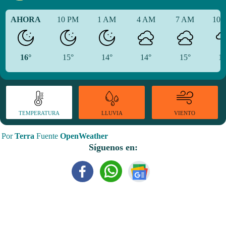
AHORA
10 PM
1 AM
4 AM
7 AM
10
16°
15°
14°
14°
15°
19
TEMPERATURA
VIENTO
LLUVIA
Por
Terra
Fuente
OpenWeather
Síguenos en: