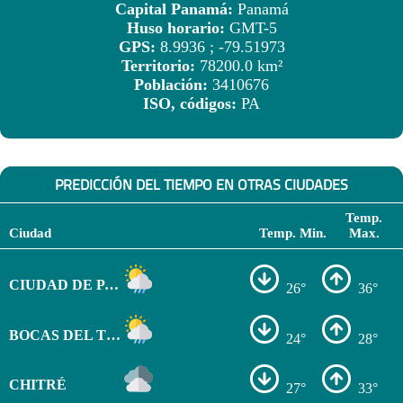
Capital Panamá:
Panamá
Huso horario:
GMT-5
GPS:
8.9936 ; -79.51973
Territorio:
78200.0 km²
Población:
3410676
ISO, códigos:
PA
PREDICCIÓN DEL TIEMPO EN OTRAS CIUDADES
Temp.
Ciudad
Temp. Min.
Max.
CIUDAD DE PANAMÁ
26°
36°
BOCAS DEL TORO
24°
28°
CHITRÉ
27°
33°