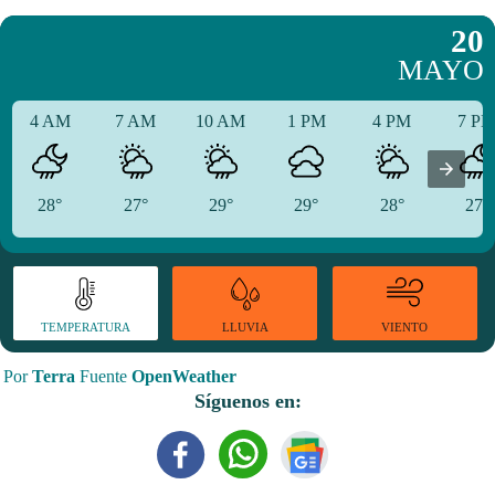
20
MAYO
4 AM
7 AM
10 AM
1 PM
4 PM
7 P
28°
27°
29°
29°
28°
27°
TEMPERATURA
VIENTO
LLUVIA
Por
Terra
Fuente
OpenWeather
Síguenos en: