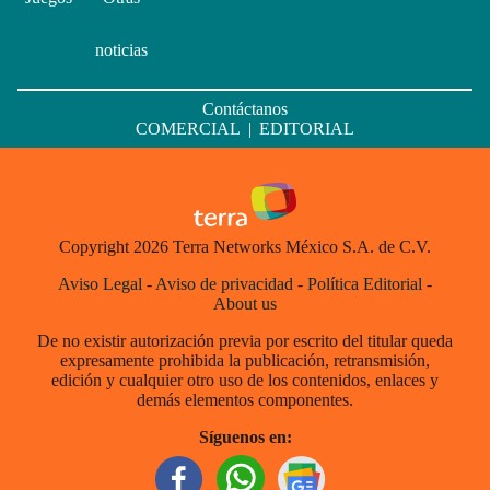
noticias
Contáctanos
COMERCIAL
|
EDITORIAL
Copyright 2026 Terra Networks México S.A. de C.V.
Aviso Legal
-
Aviso de privacidad
-
Política Editorial
-
About us
De no existir autorización previa por escrito del titular queda
expresamente prohibida la publicación, retransmisión,
edición y cualquier otro uso de los contenidos, enlaces y
demás elementos componentes.
Síguenos en: