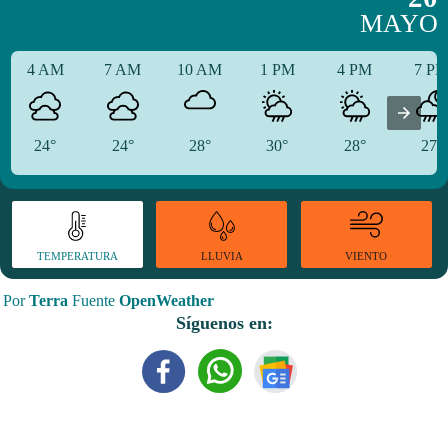
MAYO
4 AM
7 AM
10 AM
1 PM
4 PM
7 P
24°
24°
28°
30°
28°
27°
TEMPERATURA
VIENTO
LLUVIA
Por
Terra
Fuente
OpenWeather
Síguenos en: