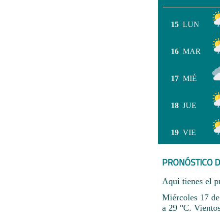
15
LUN
16
MAR
17
MIÉ
18
JUE
19
VIE
PRONÓSTICO D
Aquí tienes el p
Miércoles 17 de
a 29 °C. Viento