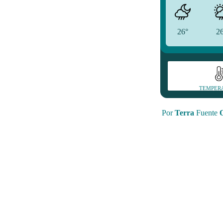
26°
2
TEMPER
Por
Terra
Fuente