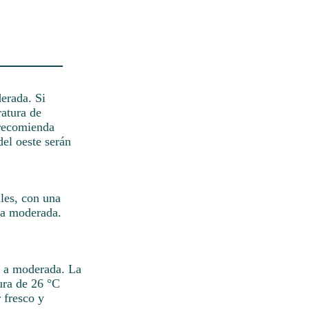
erada. Si
atura de
 recomienda
del oeste serán
iles, con una
 a moderada.
a a moderada. La
ura de 26 °C
 fresco y