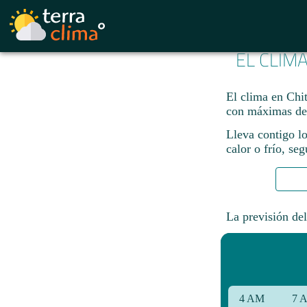
EL CLIM
El clima en Chit
con máximas de
Lleva contigo lo
calor o frío, se
La previsión del
4 AM
7 