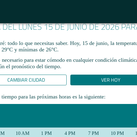
A DEL LUNES 15 DE JUNIO DE 2026 PA
ré: todo lo que necesitas saber. Hoy, 15 de junio, la temperat
 29°C y mínimas de 26°C.
 necesario para estar cómodo en cualquier condición climática
gún el pronóstico del tiempo.
CAMBIAR CIUDAD
VER HOY
 tiempo para las próximas horas es la siguiente:
AM
10 AM
1 PM
4 PM
7 PM
10 PM