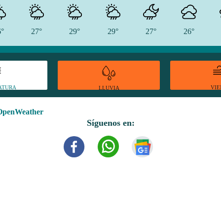
6°
27°
29°
29°
27°
26°
ATURA
VI
LLUVIA
OpenWeather
Síguenos en: