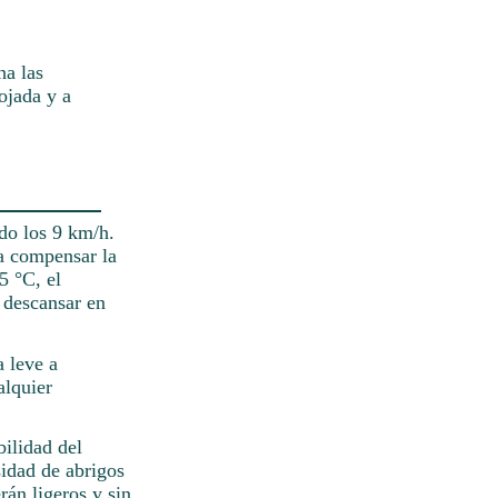
ha las
ojada y a
ndo los 9 km/h.
ra compensar la
5 °C, el
 descansar en
a leve a
alquier
ilidad del
idad de abrigos
rán ligeros y sin