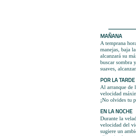
MAÑANA
A temprana hora
manejas, baja l
alcanzará su má
buscar sombra y 
suaves, alcanzan
POR LA TARDE
Al arranque de l
velocidad máxim
¡No olvides tu 
EN LA NOCHE
Durante la vela
velocidad del v
sugiere un ambi