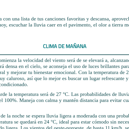
 con una lista de tus canciones favoritas y descansa, aprovec
oy, escuchar la lluvia caer en el pavimento, el olor a tierra m
CLIMA DE MAÑANA
mienza la velocidad del viento será de se elevará a, alcanza
á densa en el cielo, se aconseja el uso de luces brillantes pa
ural y mejorar tu bienestar emocional. Con la temperatura de 2
y caluroso, así que lo mejor es buscar un lugar refrescante y
acondicionado.
rde la temperatura será de 27 °C. Las probabilidades de lluvi
l 100%. Maneja con calma y mantén distancia para evitar cu
de la noche se espera lluvia ligera a moderada con una probab
atura se quedará en 24 °C, ideal para estar cómodo sin neces
o ligera. Los vientos del oeste-noroeste, de hasta 11 km/h, se