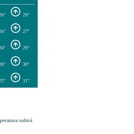
26°
29°
24°
27°
24°
29°
26°
30°
25°
31°
peratura subirá