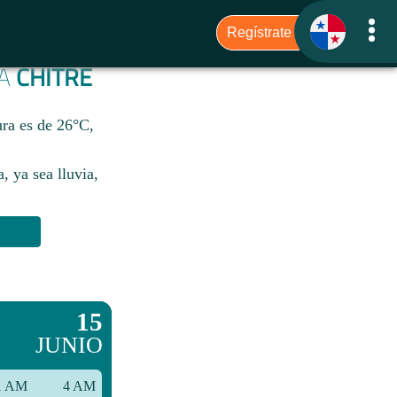
RA
CHITRÉ
ura es de 26°C,
, ya sea lluvia,
15
JUNIO
1 AM
4 AM
7 AM