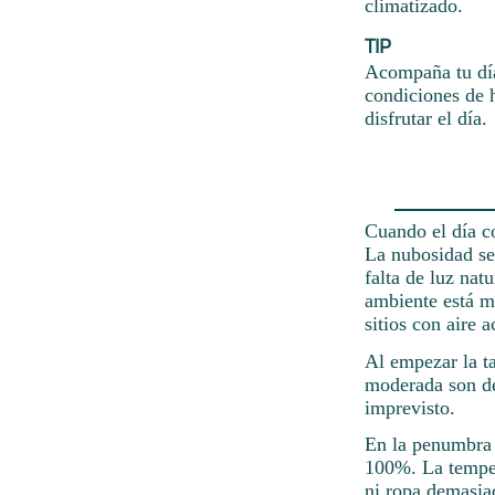
climatizado.
TIP
Acompaña tu día
condiciones de h
disfrutar el día.
Cuando el día co
La nubosidad ser
falta de luz nat
ambiente está mu
sitios con aire 
Al empezar la ta
moderada son de
imprevisto.
En la penumbra 
100%. La temper
ni ropa demasiad