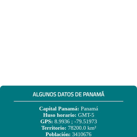
ALGUNOS DATOS DE PANAMÁ
Capital Panamá:
Panamá
Huso horario:
GMT-5
GPS:
8.9936 ; -79.51973
Territorio:
78200.0 km²
Población:
3410676