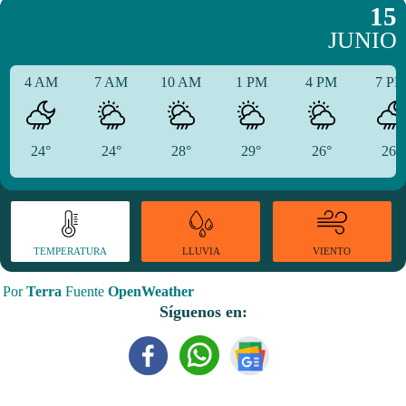
15
JUNIO
4 AM
7 AM
10 AM
1 PM
4 PM
7 P
24°
24°
28°
29°
26°
26°
TEMPERATURA
VIENTO
LLUVIA
Por
Terra
Fuente
OpenWeather
Síguenos en: