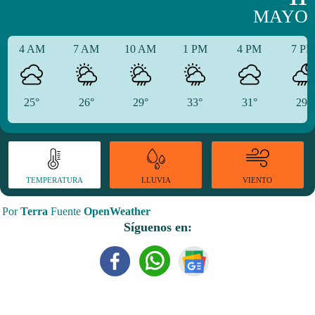
MAYO
4 AM
7 AM
10 AM
1 PM
4 PM
7 P
25°
26°
29°
33°
31°
29°
TEMPERATURA
VIENTO
LLUVIA
Por
Terra
Fuente
OpenWeather
Síguenos en: