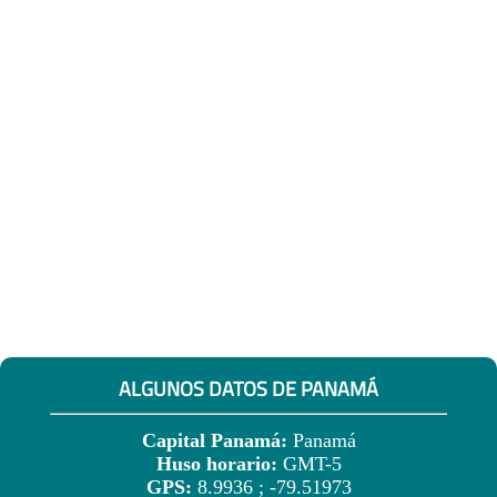
ALGUNOS DATOS DE PANAMÁ
Capital Panamá:
Panamá
Huso horario:
GMT-5
GPS:
8.9936 ; -79.51973