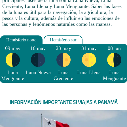
principales fases de la luna son la Luna Nueva, Luna
Creciente, Luna Llena y Luna Menguante. Saber las fases
de la luna es útil para la navegación, la agricultura, la
pesca y la cultura, además de influir en las emociones de
las personas y fenómenos naturales como las mareas.
09 may
16 may
23 may
31 may
08 jun
Luna
Luna Nueva
Luna
Luna Llena
Luna
Menguante
Creciente
Menguante
INFORMACIÓN IMPORTANTE SI VIAJAS A PANAMÁ