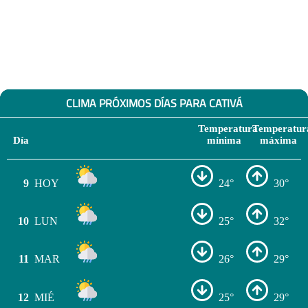
CLIMA PRÓXIMOS DÍAS PARA CATIVÁ
Temperatura
Temperatur
Día
mínima
máxima
9
HOY
24°
30°
10
LUN
25°
32°
11
MAR
26°
29°
12
MIÉ
25°
29°