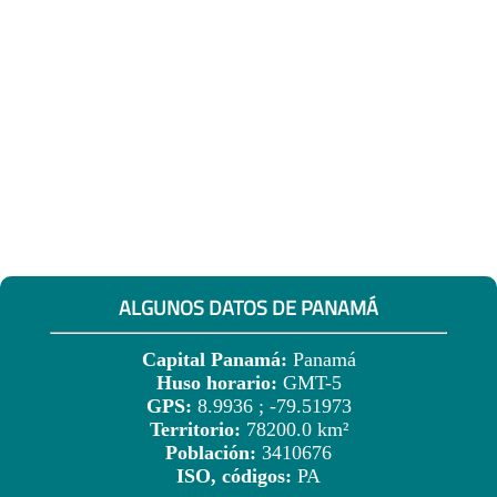
ALGUNOS DATOS DE PANAMÁ
Capital Panamá:
Panamá
Huso horario:
GMT-5
GPS:
8.9936 ; -79.51973
Territorio:
78200.0 km²
Población:
3410676
ISO, códigos:
PA