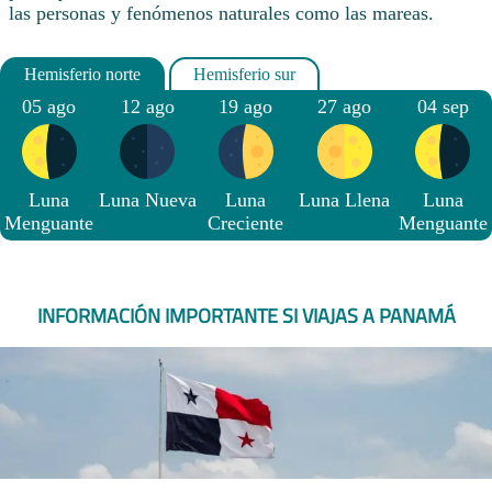
las personas y fenómenos naturales como las mareas.
05 ago
12 ago
19 ago
27 ago
04 sep
Luna
Luna Nueva
Luna
Luna Llena
Luna
Menguante
Creciente
Menguante
INFORMACIÓN IMPORTANTE SI VIAJAS A PANAMÁ