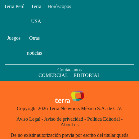
Terra Perú
Terra
Horóscopos
USA
Juegos
Otras
noticias
Contáctanos
COMERCIAL
|
EDITORIAL
Copyright 2026 Terra Networks México S.A. de C.V.
Aviso Legal
-
Aviso de privacidad
-
Política Editorial
-
About us
De no existir autorización previa por escrito del titular queda