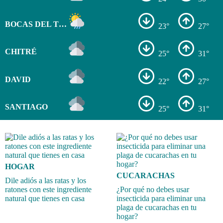
BOCAS DEL TORO
23°
27°
CHITRÉ
25°
31°
DAVID
22°
27°
SANTIAGO
25°
31°
HOGAR
CUCARACHAS
Dile adiós a las ratas y los
ratones con este ingrediente
¿Por qué no debes usar
natural que tienes en casa
insecticida para eliminar una
plaga de cucarachas en tu
hogar?