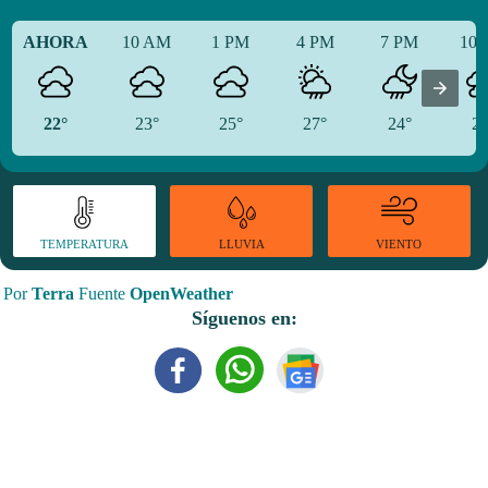
AHORA
10 AM
1 PM
4 PM
7 PM
10
22°
23°
25°
27°
24°
25
TEMPERATURA
VIENTO
LLUVIA
Por
Terra
Fuente
OpenWeather
Síguenos en: