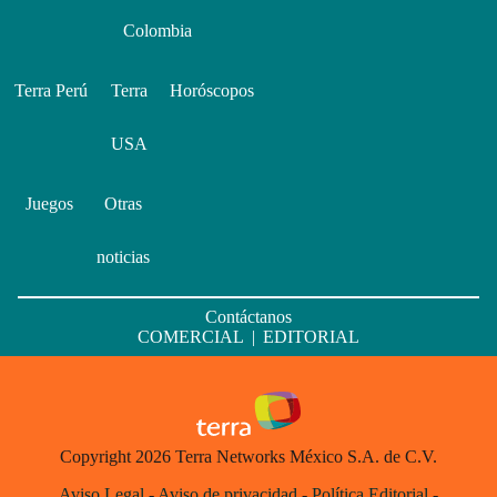
Colombia
Terra Perú
Terra
Horóscopos
USA
Juegos
Otras
noticias
Contáctanos
COMERCIAL
|
EDITORIAL
Copyright 2026 Terra Networks México S.A. de C.V.
Aviso Legal
-
Aviso de privacidad
-
Política Editorial
-