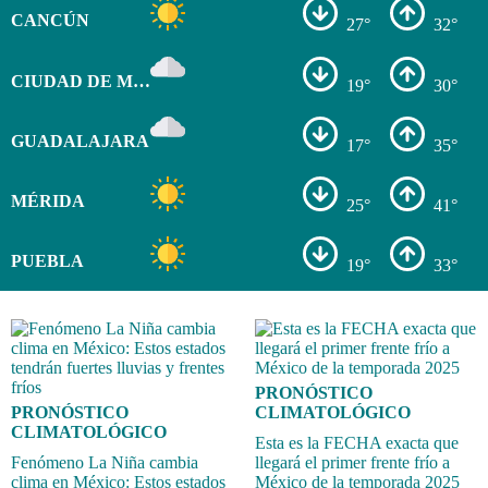
CANCÚN
27°
32°
CIUDAD DE MÉXICO
19°
30°
GUADALAJARA
17°
35°
MÉRIDA
25°
41°
PUEBLA
19°
33°
PRONÓSTICO
PRONÓSTICO
CLIMATOLÓGICO
CLIMATOLÓGICO
Esta es la FECHA exacta que
Fenómeno La Niña cambia
llegará el primer frente frío a
clima en México: Estos estados
México de la temporada 2025