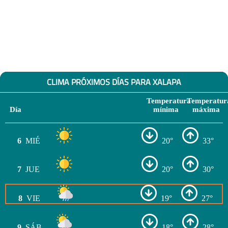
CLIMA PRÓXIMOS DÍAS PARA XALAPA
Temperatura
Temperatur
Día
mínima
máxima
6
MIÉ
20°
33°
7
JUE
20°
30°
8
VIE
19°
27°
9
SÁB
18°
28°