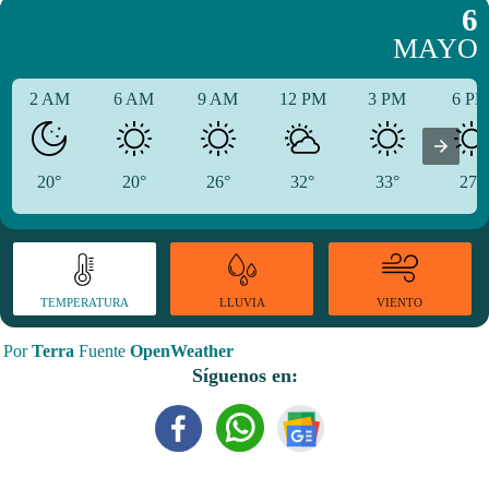
6
MAYO
2 AM
6 AM
9 AM
12 PM
3 PM
6 P
20°
20°
26°
32°
33°
27°
TEMPERATURA
VIENTO
LLUVIA
Por
Terra
Fuente
OpenWeather
Síguenos en: