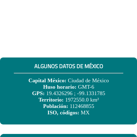
ALGUNOS DATOS DE MÉXICO
Capital México:
Ciudad de México
Huso horario:
GMT-6
GPS:
19.4326296 ; -99.1331785
Territorio:
1972550.0 km²
Población:
112468855
ISO, códigos:
MX