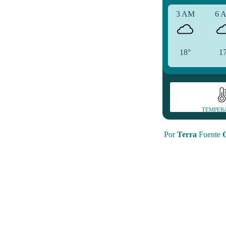
3 AM
6 
18°
1
TEMPER
Por
Terra
Fuente