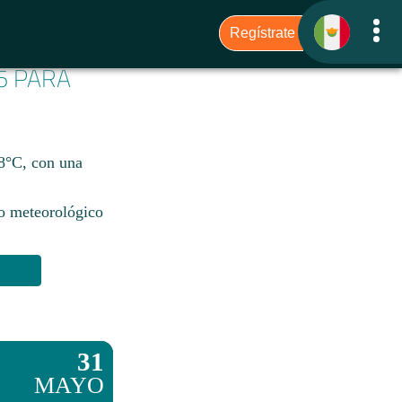
6 PARA
18°C, con una
io meteorológico
31
MAYO