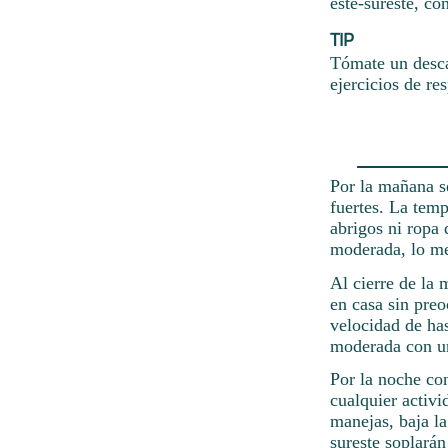
este-sureste, c
TIP
Tómate un desca
ejercicios de re
Por la mañana se
fuertes. La temp
abrigos ni ropa 
moderada, lo me
Al cierre de la 
en casa sin preo
velocidad de has
moderada con u
Por la noche co
cualquier activi
manejas, baja l
sureste soplarán