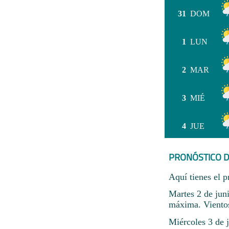
31
DOM
1
LUN
2
MAR
3
MIÉ
4
JUE
PRONÓSTICO D
Aquí tienes el p
Martes 2 de jun
máxima. Vientos
Miércoles 3 de j