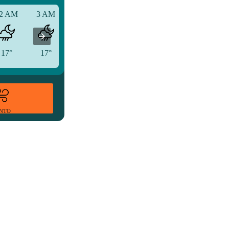
2 AM
3 AM
6 AM
17°
17°
16°
ENTO