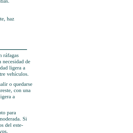
tias.
te, haz
n ráfagas
in necesidad de
dad ligera a
re vehículos.
salir o quedarse
ureste, con una
igera a
pto para
 moderada. Si
s del este-
vos.