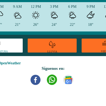
AM
9 AM
12 PM
3 PM
6 PM
9 PM
1
7°
21°
26°
24°
22°
18°
ATURA
VI
LLUVIA
OpenWeather
Síguenos en: