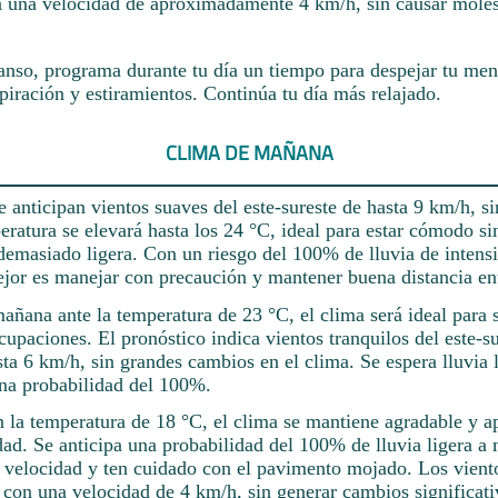
on una velocidad de aproximadamente 4 km/h, sin causar moles
nso, programa durante tu día un tiempo para despejar tu men
spiración y estiramientos. Continúa tu día más relajado.
CLIMA DE MAÑANA
 anticipan vientos suaves del este-sureste de hasta 9 km/h, si
eratura se elevará hasta los 24 °C, ideal para estar cómodo s
demasiado ligera. Con un riesgo del 100% de lluvia de intensi
jor es manejar con precaución y mantener buena distancia ent
mañana ante la temperatura de 23 °C, el clima será ideal para 
cupaciones. El pronóstico indica vientos tranquilos del este-s
ta 6 km/h, sin grandes cambios en el clima. Se espera lluvia l
na probabilidad del 100%.
n la temperatura de 18 °C, el clima se mantiene agradable y a
dad. Se anticipa una probabilidad del 100% de lluvia ligera a
a velocidad y ten cuidado con el pavimento mojado. Los viento
 con una velocidad de 4 km/h, sin generar cambios significati