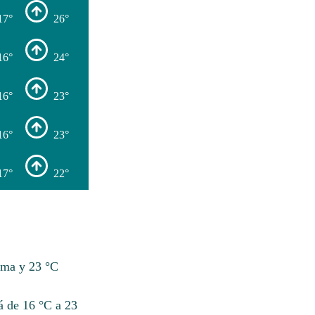
17°
26°
16°
24°
16°
23°
16°
23°
17°
22°
ima y 23 °C
á de 16 °C a 23