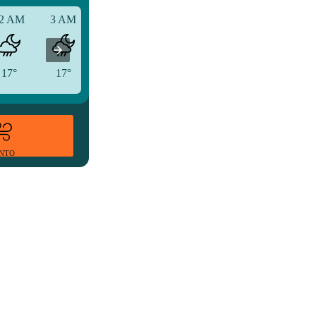
2 AM
3 AM
6 AM
17°
17°
15°
ENTO