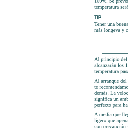
100%. Se prevén 
temperatura será
TIP
Tener una buena 
más longeva y c
Al principio del
alcanzarán los 
temperatura pas
Al arranque del
te recomendamos
demás. La veloc
significa un amb
perfecto para ha
A media que lleg
ligero que apen
con precaución 