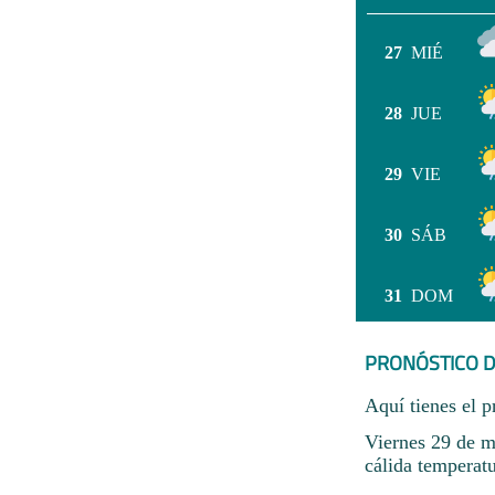
27
MIÉ
28
JUE
29
VIE
30
SÁB
31
DOM
PRONÓSTICO D
Aquí tienes el p
Viernes 29 de m
cálida temperatu