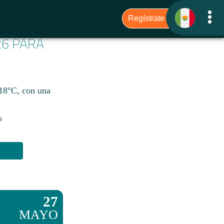
26 PARA
 18°C, con una
s
27
MAYO