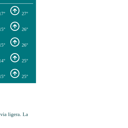
17°
27°
15°
26°
15°
26°
14°
25°
15°
25°
via ligera. La