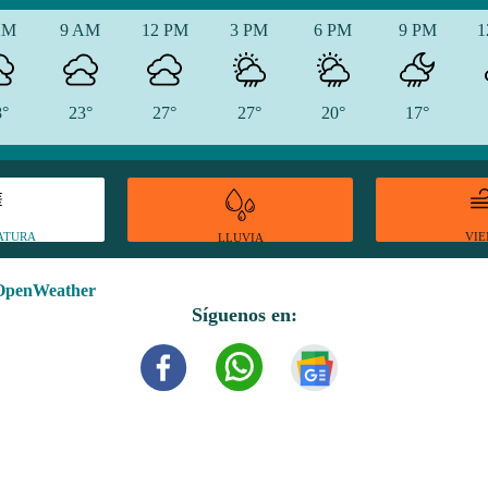
AM
9 AM
12 PM
3 PM
6 PM
9 PM
1
8°
23°
27°
27°
20°
17°
ATURA
VI
LLUVIA
OpenWeather
Síguenos en: