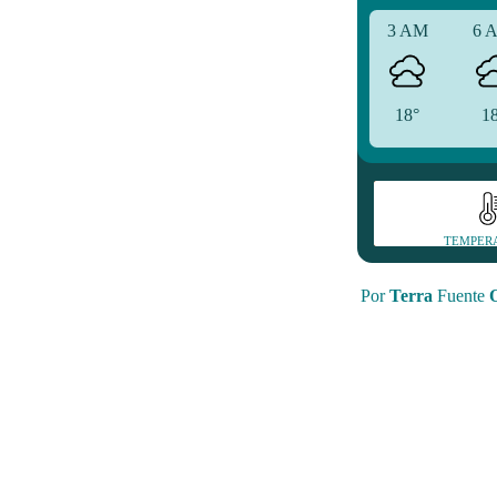
3 AM
6 
18°
1
TEMPER
Por
Terra
Fuente