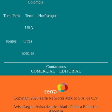
Colombia
Terra Perú
Terra
Horóscopos
USA
Juegos
Otras
noticias
Contáctanos
COMERCIAL
|
EDITORIAL
Copyright 2026 Terra Networks México S.A. de C.V.
Aviso Legal
-
Aviso de privacidad
-
Política Editorial
-
About us