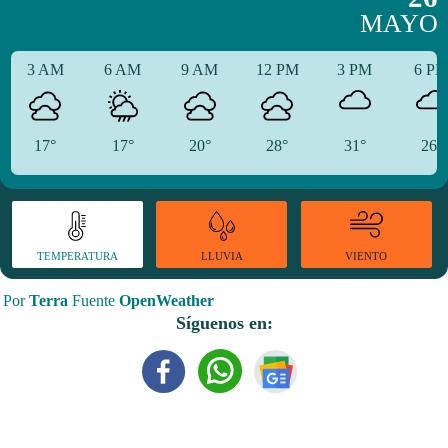
MAYO
3 AM
6 AM
9 AM
12 PM
3 PM
6 P
17°
17°
20°
28°
31°
26°
TEMPERATURA
VIENTO
LLUVIA
Por
Terra
Fuente
OpenWeather
Síguenos en: