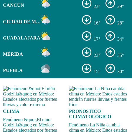
CANCÚN
23°
29°
CIUDAD DE MÉXICO
16°
28°
GUADALAJARA
17°
34°
MÉRIDA
23°
35°
PUEBLA
15°
30°
CLIMA
PRONÓSTICO
CLIMATOLÓGICO
Fenómeno &quot;El niño
Godzilla&quot; en México:
Fenómeno La Niña cambia
Estados afectados por fuertes
clima en México: Estos estados