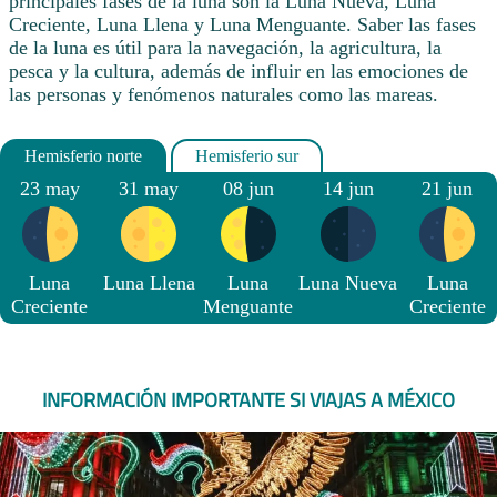
principales fases de la luna son la Luna Nueva, Luna
Creciente, Luna Llena y Luna Menguante. Saber las fases
de la luna es útil para la navegación, la agricultura, la
pesca y la cultura, además de influir en las emociones de
las personas y fenómenos naturales como las mareas.
23 may
31 may
08 jun
14 jun
21 jun
Luna
Luna Llena
Luna
Luna Nueva
Luna
Creciente
Menguante
Creciente
INFORMACIÓN IMPORTANTE SI VIAJAS A MÉXICO