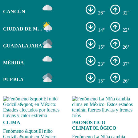
CANCÚN
26°
32°
CIUDAD DE MÉXICO
14°
22°
GUADALAJARA
15°
26°
MÉRIDA
23°
37°
PUEBLA
15°
26°
CLIMA
PRONÓSTICO
CLIMATOLÓGICO
Fenómeno &quot;El niño
Godzilla&quot; en México:
Fenómeno La Niña cambia