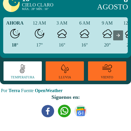
CIELO CLARO
AGOSTO
MÁX.: 28° MÍN.: 16°
AHORA
12 AM
3 AM
6 AM
9 AM
12
18°
17°
16°
16°
20°
26
TEMPERATURA
VIENTO
LLUVIA
Por
Terra
Fuente
OpenWeather
Síguenos en: