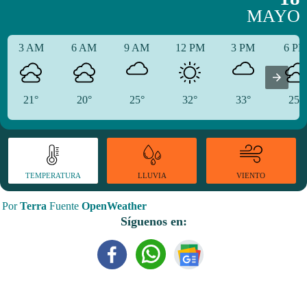
MAYO
3 AM
6 AM
9 AM
12 PM
3 PM
6 P
21°
20°
25°
32°
33°
25°
TEMPERATURA
VIENTO
LLUVIA
Por
Terra
Fuente
OpenWeather
Síguenos en: