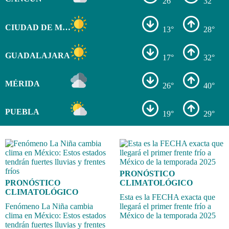
26°
32°
CIUDAD DE MÉXICO
13°
28°
GUADALAJARA
17°
32°
MÉRIDA
26°
40°
PUEBLA
19°
29°
PRONÓSTICO
PRONÓSTICO
CLIMATOLÓGICO
CLIMATOLÓGICO
Esta es la FECHA exacta que
Fenómeno La Niña cambia
llegará el primer frente frío a
clima en México: Estos estados
México de la temporada 2025
tendrán fuertes lluvias y frentes