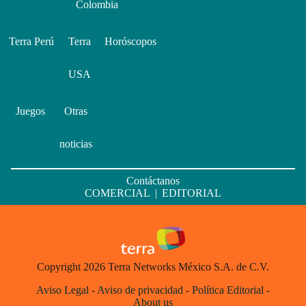
Colombia
Terra Perú
Terra
Horóscopos
USA
Juegos
Otras
noticias
Contáctanos
COMERCIAL
|
EDITORIAL
Copyright 2026 Terra Networks México S.A. de C.V.
Aviso Legal
-
Aviso de privacidad
-
Política Editorial
-
About us