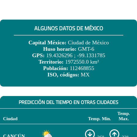
ALGUNOS DATOS DE MÉXICO
Capital México:
Ciudad de México
Huso horario:
GMT-6
GPS:
19.4326296 ; -99.1331785
Territorio:
1972550.0 km²
Población:
112468855
ISO, códigos:
MX
PREDICCIÓN DEL TIEMPO EN OTRAS CIUDADES
Temp.
Ciudad
Temp. Min.
Max.
CANCÚN