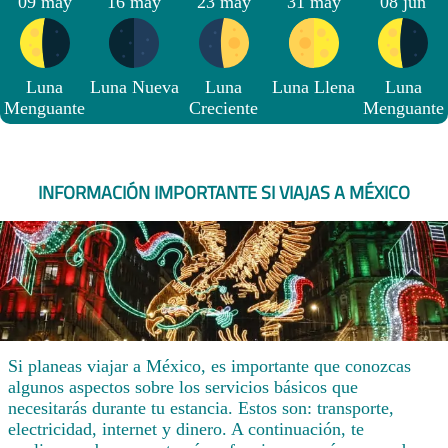
09 may
16 may
23 may
31 may
08 jun
Luna
Luna Nueva
Luna
Luna Llena
Luna
Menguante
Creciente
Menguante
INFORMACIÓN IMPORTANTE SI VIAJAS A MÉXICO
Si planeas viajar a México, es importante que conozcas
algunos aspectos sobre los servicios básicos que
necesitarás durante tu estancia. Estos son: transporte,
electricidad, internet y dinero. A continuación, te