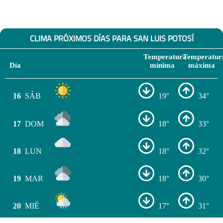
CLIMA PRÓXIMOS DÍAS PARA SAN LUIS POTOSÍ
Temperatura
Temperatur
Día
mínima
máxima
16
SÁB
19°
34°
17
DOM
18°
33°
18
LUN
18°
32°
19
MAR
18°
30°
20
MIÉ
17°
31°