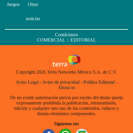
Juegos
Otras
noticias
Contáctanos
COMERCIAL
|
EDITORIAL
Copyright 2026 Terra Networks México S.A. de C.V.
Aviso Legal
-
Aviso de privacidad
-
Política Editorial
-
About us
De no existir autorización previa por escrito del titular queda
expresamente prohibida la publicación, retransmisión,
edición y cualquier otro uso de los contenidos, enlaces y
demás elementos componentes.
Síguenos en: