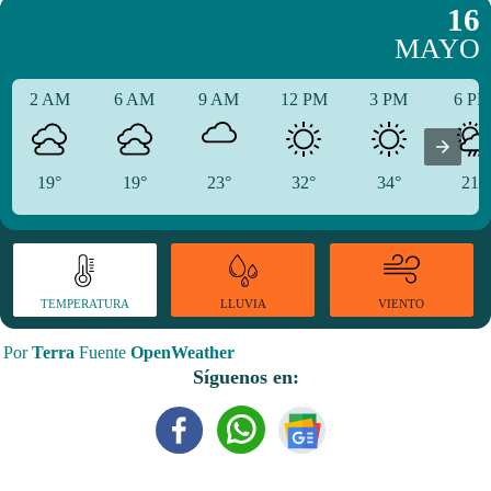
16
MAYO
2 AM
6 AM
9 AM
12 PM
3 PM
6 P
19°
19°
23°
32°
34°
21°
TEMPERATURA
VIENTO
LLUVIA
Por
Terra
Fuente
OpenWeather
Síguenos en: