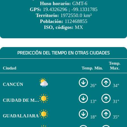
Huso horario:
GMT-6
GPS:
19.4326296 ; -99.1331785
Territorio:
1972550.0 km²
Población:
112468855
ISO, códigos:
MX
PREDICCIÓN DEL TIEMPO EN OTRAS CIUDADES
Temp.
Ciudad
Temp. Min.
Max.
CANCÚN
26°
34°
CIUDAD DE MÉXICO
13°
31°
GUADALAJARA
18°
35°