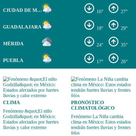
CIUDAD DE MÉXICO
16°
27°
GUADALAJARA
18°
29°
MÉRIDA
24°
35°
PUEBLA
17°
26°
CLIMA
PRONÓSTICO
CLIMATOLÓGICO
Fenómeno &quot;El niño
Godzilla&quot; en México:
Fenómeno La Niña cambia
Estados afectados por fuertes
clima en México: Estos estados
lluvias y calor extremo
tendrán fuertes lluvias y frentes
fríos