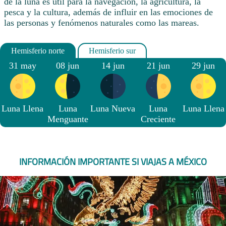
de la luna es útil para la navegación, la agricultura, la
pesca y la cultura, además de influir en las emociones de
las personas y fenómenos naturales como las mareas.
31 may
08 jun
14 jun
21 jun
29 jun
Luna Llena
Luna
Luna Nueva
Luna
Luna Llena
Menguante
Creciente
INFORMACIÓN IMPORTANTE SI VIAJAS A MÉXICO