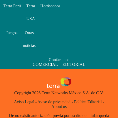
Terra Perú
Terra
Horóscopos
USA
Juegos
Otras
noticias
Contáctanos
COMERCIAL
|
EDITORIAL
Copyright 2026 Terra Networks México S.A. de C.V.
Aviso Legal
-
Aviso de privacidad
-
Política Editorial
-
About us
De no existir autorización previa por escrito del titular queda