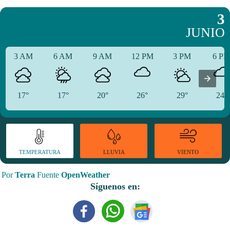
3
JUNIO
3 AM
6 AM
9 AM
12 PM
3 PM
6 P
17°
17°
20°
26°
29°
24°
TEMPERATURA
VIENTO
LLUVIA
Por
Terra
Fuente
OpenWeather
Síguenos en: