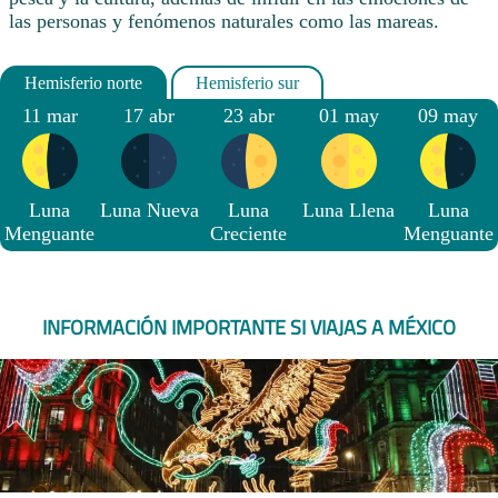
las personas y fenómenos naturales como las mareas.
11 mar
17 abr
23 abr
01 may
09 may
Luna
Luna Nueva
Luna
Luna Llena
Luna
Menguante
Creciente
Menguante
INFORMACIÓN IMPORTANTE SI VIAJAS A MÉXICO