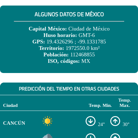
ALGUNOS DATOS DE MÉXICO
Capital México:
Ciudad de México
Huso horario:
GMT-6
GPS:
19.4326296 ; -99.1331785
Territorio:
1972550.0 km²
Población:
112468855
ISO, códigos:
MX
PREDICCIÓN DEL TIEMPO EN OTRAS CIUDADES
Temp.
Ciudad
Temp. Min.
Max.
CANCÚN
24°
30°