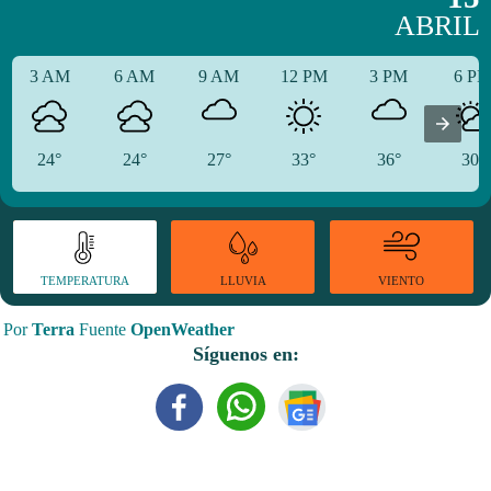
ABRIL
3 AM
6 AM
9 AM
12 PM
3 PM
6 P
24°
24°
27°
33°
36°
30°
TEMPERATURA
VIENTO
LLUVIA
Por
Terra
Fuente
OpenWeather
Síguenos en: