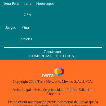
Terra Perú
Terra
Horóscopos
USA
Juegos
Otras
noticias
Contáctanos
COMERCIAL
|
EDITORIAL
Copyright 2026 Terra Networks México S.A. de C.V.
Aviso Legal
-
Aviso de privacidad
-
Política Editorial
-
About us
De no existir autorización previa por escrito del titular queda