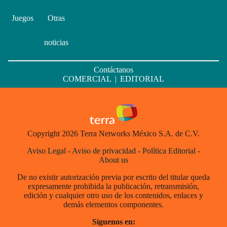
Juegos
Otras
noticias
Contáctanos
COMERCIAL
|
EDITORIAL
Copyright 2026 Terra Networks México S.A. de C.V.
Aviso Legal
-
Aviso de privacidad
-
Política Editorial
-
About us
De no existir autorización previa por escrito del titular queda
expresamente prohibida la publicación, retransmisión,
edición y cualquier otro uso de los contenidos, enlaces y
demás elementos componentes.
Síguenos en: