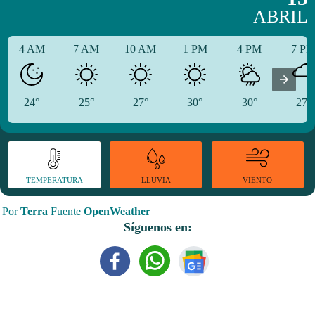
ABRIL
4 AM
7 AM
10 AM
1 PM
4 PM
7 P
24°
25°
27°
30°
30°
27°
TEMPERATURA
VIENTO
LLUVIA
Por
Terra
Fuente
OpenWeather
Síguenos en: