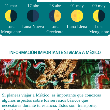
11 mar
17 abr
23 abr
01 may
09 may
Luna
Luna Nueva
Luna
Luna Llena
Luna
Menguante
Creciente
Menguante
INFORMACIÓN IMPORTANTE SI VIAJAS A MÉXICO
Si planeas viajar a México, es importante que conozcas
algunos aspectos sobre los servicios básicos que
necesitarás durante tu estancia. Estos son: transporte,