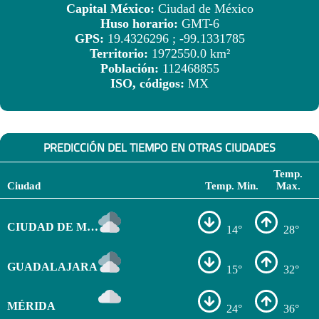
Capital México:
Ciudad de México
Huso horario:
GMT-6
GPS:
19.4326296 ; -99.1331785
Territorio:
1972550.0 km²
Población:
112468855
ISO, códigos:
MX
PREDICCIÓN DEL TIEMPO EN OTRAS CIUDADES
Temp.
Ciudad
Temp. Min.
Max.
CIUDAD DE MÉXICO
14°
28°
GUADALAJARA
15°
32°
MÉRIDA
24°
36°