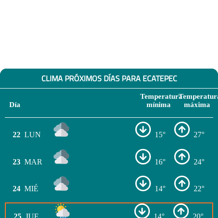
CLIMA PRÓXIMOS DÍAS PARA ECATEPEC
Temperatura
Temperatur
Día
mínima
máxima
22
LUN
15°
27°
23
MAR
16°
24°
24
MIÉ
14°
22°
25
JUE
14°
20°