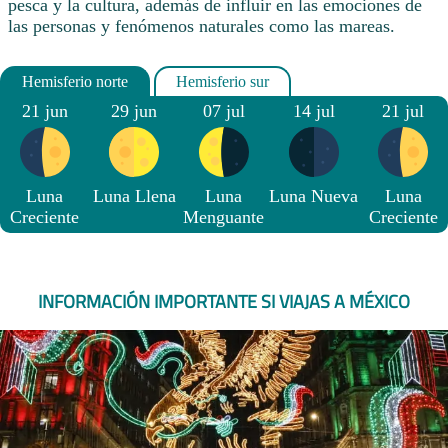
pesca y la cultura, además de influir en las emociones de
las personas y fenómenos naturales como las mareas.
21 jun
29 jun
07 jul
14 jul
21 jul
Luna
Luna Llena
Luna
Luna Nueva
Luna
Creciente
Menguante
Creciente
INFORMACIÓN IMPORTANTE SI VIAJAS A MÉXICO