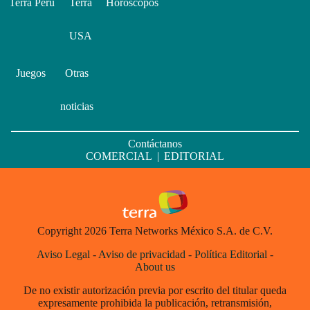
Terra Perú
Terra
Horóscopos
USA
Juegos
Otras
noticias
Contáctanos
COMERCIAL
|
EDITORIAL
Copyright 2026 Terra Networks México S.A. de C.V.
Aviso Legal
-
Aviso de privacidad
-
Política Editorial
-
About us
De no existir autorización previa por escrito del titular queda
expresamente prohibida la publicación, retransmisión,