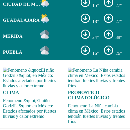
CIUDAD DE MÉXICO
15°
27°
GUADALAJARA
18°
27°
MÉRIDA
24°
38°
PUEBLA
16°
26°
CLIMA
PRONÓSTICO
CLIMATOLÓGICO
Fenómeno &quot;El niño
Godzilla&quot; en México:
Fenómeno La Niña cambia
Estados afectados por fuertes
clima en México: Estos estados
lluvias y calor extremo
tendrán fuertes lluvias y frentes
fríos