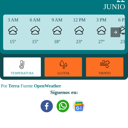
JUNIO
3 AM
6 AM
9 AM
12 PM
3 PM
6 P
15°
15°
18°
23°
27°
23°
TEMPERATURA
VIENTO
LLUVIA
Por
Terra
Fuente
OpenWeather
Síguenos en: