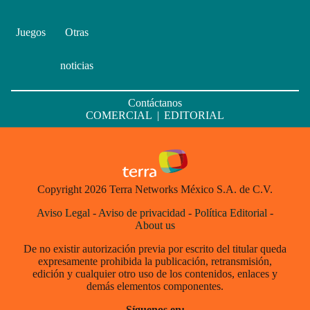
Juegos
Otras
noticias
Contáctanos
COMERCIAL
|
EDITORIAL
Copyright 2026 Terra Networks México S.A. de C.V.
Aviso Legal
-
Aviso de privacidad
-
Política Editorial
-
About us
De no existir autorización previa por escrito del titular queda
expresamente prohibida la publicación, retransmisión,
edición y cualquier otro uso de los contenidos, enlaces y
demás elementos componentes.
Síguenos en: