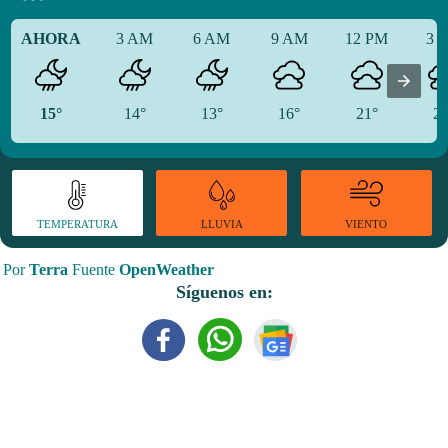
AHORA
3 AM
6 AM
9 AM
12 PM
3 
15°
14°
13°
16°
21°
24
TEMPERATURA
VIENTO
LLUVIA
Por
Terra
Fuente
OpenWeather
Síguenos en: