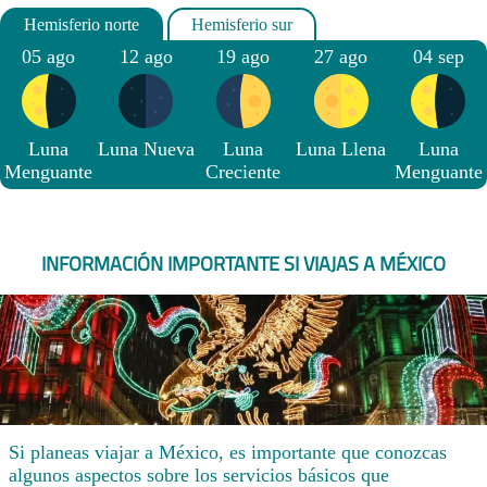
05 ago
12 ago
19 ago
27 ago
04 sep
Luna
Luna Nueva
Luna
Luna Llena
Luna
Menguante
Creciente
Menguante
INFORMACIÓN IMPORTANTE SI VIAJAS A MÉXICO
Si planeas viajar a México, es importante que conozcas
algunos aspectos sobre los servicios básicos que