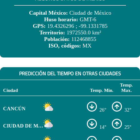
Capital México:
Ciudad de México
Huso horario:
GMT-6
GPS:
19.4326296 ; -99.1331785
Territorio:
1972550.0 km²
Población:
112468855
ISO, códigos:
MX
PREDICCIÓN DEL TIEMPO EN OTRAS CIUDADES
Temp.
Ciudad
Temp. Min.
Max.
CANCÚN
26°
32°
CIUDAD DE MÉXICO
14°
25°