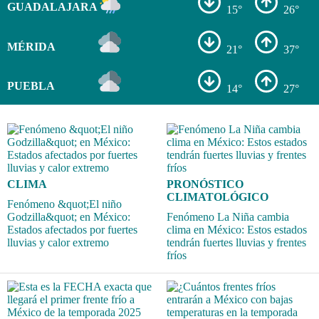
GUADALAJARA
15°
26°
MÉRIDA
21°
37°
PUEBLA
14°
27°
CLIMA
PRONÓSTICO
CLIMATOLÓGICO
Fenómeno &quot;El niño
Godzilla&quot; en México:
Fenómeno La Niña cambia
Estados afectados por fuertes
clima en México: Estos estados
lluvias y calor extremo
tendrán fuertes lluvias y frentes
fríos