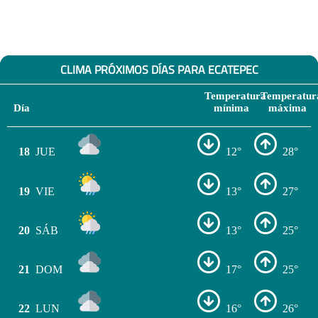
CLIMA PRÓXIMOS DÍAS PARA ECATEPEC
Temperatura
Temperatur
Día
mínima
máxima
18
JUE
12°
28°
19
VIE
13°
27°
20
SÁB
13°
25°
21
DOM
17°
25°
22
LUN
16°
26°