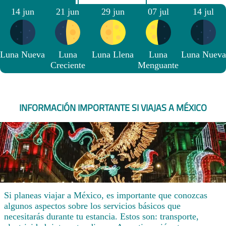
14 jun
21 jun
29 jun
07 jul
14 jul
Luna Nueva
Luna
Luna Llena
Luna
Luna Nueva
Creciente
Menguante
INFORMACIÓN IMPORTANTE SI VIAJAS A MÉXICO
Si planeas viajar a México, es importante que conozcas
algunos aspectos sobre los servicios básicos que
necesitarás durante tu estancia. Estos son: transporte,