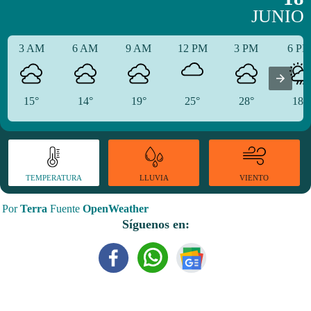
JUNIO
3 AM
6 AM
9 AM
12 PM
3 PM
6 P
15°
14°
19°
25°
28°
18°
TEMPERATURA
VIENTO
LLUVIA
Por
Terra
Fuente
OpenWeather
Síguenos en: