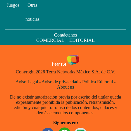
Juegos
Otras
noticias
Contáctanos
COMERCIAL
|
EDITORIAL
Copyright 2026 Terra Networks México S.A. de C.V.
Aviso Legal
-
Aviso de privacidad
-
Política Editorial
-
About us
De no existir autorización previa por escrito del titular queda
expresamente prohibida la publicación, retransmisión,
edición y cualquier otro uso de los contenidos, enlaces y
demás elementos componentes.
Síguenos en: