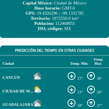
Capital México:
Ciudad de México
Huso horario:
GMT-6
GPS:
19.4326296 ; -99.1331785
Territorio:
1972550.0 km²
Población:
112468855
ISO, códigos:
MX
PREDICCIÓN DEL TIEMPO EN OTRAS CIUDADES
Temp.
Ciudad
Temp. Min.
Max.
CANCÚN
27°
30°
CIUDAD DE MÉXICO
13°
26°
GUADALAJARA
18°
27°