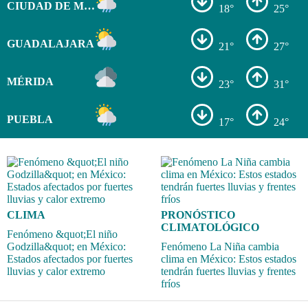
CIUDAD DE MÉXICO
18°
25°
GUADALAJARA
21°
27°
MÉRIDA
23°
31°
PUEBLA
17°
24°
CLIMA
PRONÓSTICO
CLIMATOLÓGICO
Fenómeno &quot;El niño
Godzilla&quot; en México:
Fenómeno La Niña cambia
Estados afectados por fuertes
clima en México: Estos estados
lluvias y calor extremo
tendrán fuertes lluvias y frentes
fríos