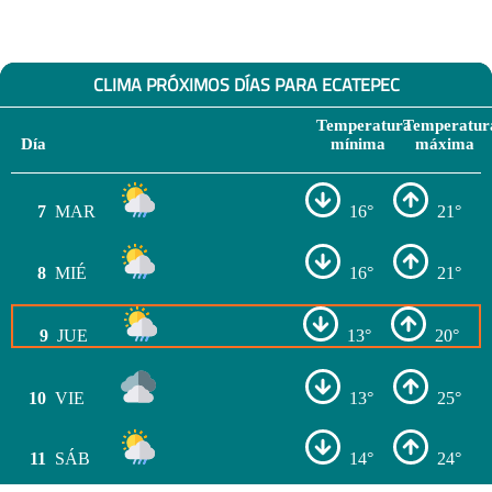
CLIMA PRÓXIMOS DÍAS PARA ECATEPEC
Temperatura
Temperatur
Día
mínima
máxima
7
MAR
16°
21°
8
MIÉ
16°
21°
9
JUE
13°
20°
10
VIE
13°
25°
11
SÁB
14°
24°