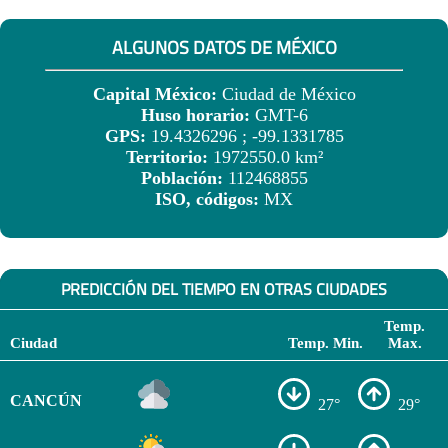
ALGUNOS DATOS DE MÉXICO
Capital México:
Ciudad de México
Huso horario:
GMT-6
GPS:
19.4326296 ; -99.1331785
Territorio:
1972550.0 km²
Población:
112468855
ISO, códigos:
MX
PREDICCIÓN DEL TIEMPO EN OTRAS CIUDADES
Temp.
Ciudad
Temp. Min.
Max.
CANCÚN
27°
29°