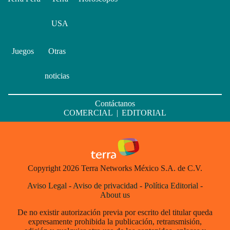
USA
Juegos
Otras
noticias
Contáctanos
COMERCIAL
|
EDITORIAL
Copyright 2026 Terra Networks México S.A. de C.V.
Aviso Legal
-
Aviso de privacidad
-
Política Editorial
-
About us
De no existir autorización previa por escrito del titular queda
expresamente prohibida la publicación, retransmisión,