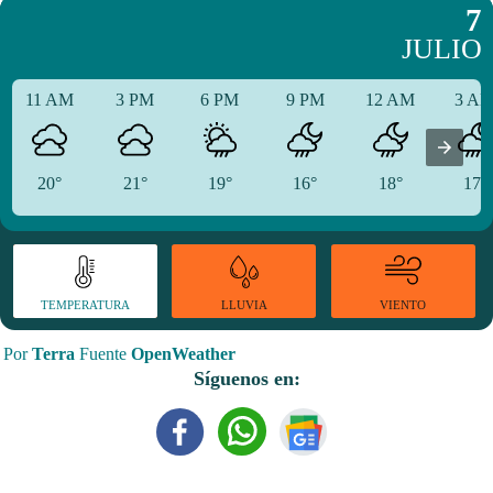
7
JULIO
11 AM
3 PM
6 PM
9 PM
12 AM
3 A
20°
21°
19°
16°
18°
17°
TEMPERATURA
VIENTO
LLUVIA
Por
Terra
Fuente
OpenWeather
Síguenos en: