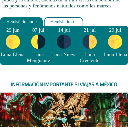
las personas y fenómenos naturales como las mareas.
29 jun
07 jul
14 jul
21 jul
29 jul
Luna Llena
Luna
Luna Nueva
Luna
Luna Llena
Menguante
Creciente
INFORMACIÓN IMPORTANTE SI VIAJAS A MÉXICO