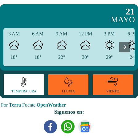
21
MAYO
3 AM
6 AM
9 AM
12 PM
3 PM
6 P
18°
18°
22°
30°
29°
24°
TEMPERATURA
VIENTO
LLUVIA
Por
Terra
Fuente
OpenWeather
Síguenos en: