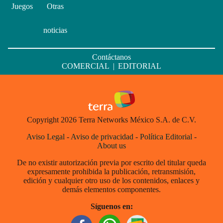
Juegos
Otras
noticias
Contáctanos
COMERCIAL
|
EDITORIAL
Copyright 2026 Terra Networks México S.A. de C.V.
Aviso Legal
-
Aviso de privacidad
-
Política Editorial
-
About us
De no existir autorización previa por escrito del titular queda
expresamente prohibida la publicación, retransmisión,
edición y cualquier otro uso de los contenidos, enlaces y
demás elementos componentes.
Síguenos en: