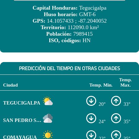
Capital Honduras:
Tegucigalpa
Huso horario:
GMT-6
GPS:
14.1057433 ; -87.2040052
Territorio:
112090.0 km²
Población:
7989415
ISO, códigos:
HN
PREDICCIÓN DEL TIEMPO EN OTRAS CIUDADES
Temp.
Ciudad
Temp. Min.
Max.
TEGUCIGALPA
20°
33°
SAN PEDRO SULA
24°
35°
COMAYAGUA
22°
35°