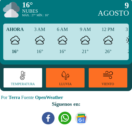
16°
9
NUBES
AGOSTO
MÁX.: 27° MÍN.: 16°
AHORA
3 AM
6 AM
9 AM
12 PM
3 
16°
16°
16°
21°
26°
27
TEMPERATURA
VIENTO
LLUVIA
Por
Terra
Fuente
OpenWeather
Síguenos en: