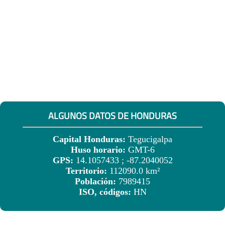
ALGUNOS DATOS DE HONDURAS
Capital Honduras:
Tegucigalpa
Huso horario:
GMT-6
GPS:
14.1057433 ; -87.2040052
Territorio:
112090.0 km²
Población:
7989415
ISO, códigos:
HN