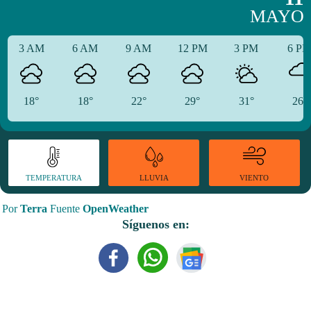
MAYO
3 AM
6 AM
9 AM
12 PM
3 PM
6 P
18°
18°
22°
29°
31°
26°
TEMPERATURA
VIENTO
LLUVIA
Por
Terra
Fuente
OpenWeather
Síguenos en: