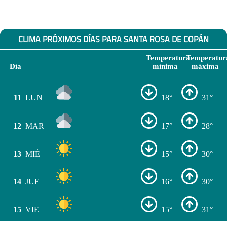
CLIMA PRÓXIMOS DÍAS PARA SANTA ROSA DE COPÁN
Temperatura
Temperatur
Día
mínima
máxima
11
LUN
18°
31°
12
MAR
17°
28°
13
MIÉ
15°
30°
14
JUE
16°
30°
15
VIE
15°
31°