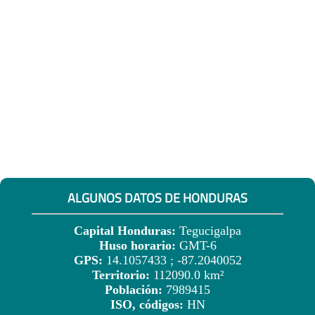
ALGUNOS DATOS DE HONDURAS
Capital Honduras:
Tegucigalpa
Huso horario:
GMT-6
GPS:
14.1057433 ; -87.2040052
Territorio:
112090.0 km²
Población:
7989415
ISO, códigos:
HN