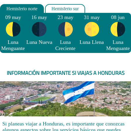
09 may
16 may
23 may
31 may
08 jun
Luna
Luna Nueva
Luna
Luna Llena
Luna
Menguante
Creciente
Menguante
INFORMACIÓN IMPORTANTE SI VIAJAS A HONDURAS
Si planeas viajar a Honduras, es importante que conozcas
algunos aspectos sobre los servicios básicos que puedes