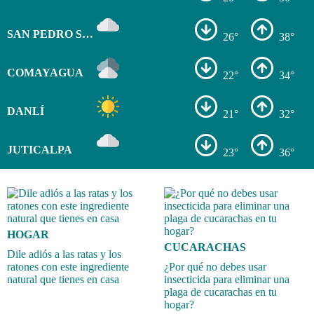
SAN PEDRO SULA
26°
38°
COMAYAGUA
22°
34°
DANLÍ
21°
32°
JUTICALPA
23°
36°
HOGAR
CUCARACHAS
Dile adiós a las ratas y los
ratones con este ingrediente
¿Por qué no debes usar
natural que tienes en casa
insecticida para eliminar una
plaga de cucarachas en tu
hogar?