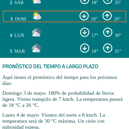
2
SÁB
18°
35°
3
DOM
18°
26°
4
LUN
17°
30°
5
MAR
18°
31°
PRONÓSTICO DEL TIEMPO A LARGO PLAZO
Aquí tienes el pronóstico del tiempo para los próximos
días:
Domingo 3 de mayo: 100% de probabilidad de lluvia
ligera. Viento tranquilo de 7 km/h. La temperatura pasará
de 18 °C a 26 °C.
Lunes 4 de mayo: Vientos del norte a 8 km/h. La
temperatura será de 30 °C máxima. Un cielo con
nubosidad espesa.