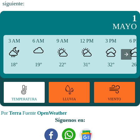
siguiente:
1
MAYO
3 AM
6 AM
9 AM
12 PM
3 PM
6 P
18°
19°
22°
31°
32°
26°
TEMPERATURA
VIENTO
LLUVIA
Por
Terra
Fuente
OpenWeather
Síguenos en: