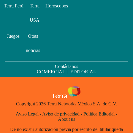
Terra Perú
Terra
Horóscopos
USA
Juegos
Otras
noticias
Contáctanos
COMERCIAL
|
EDITORIAL
Copyright 2026 Terra Networks México S.A. de C.V.
Aviso Legal
-
Aviso de privacidad
-
Política Editorial
-
About us
De no existir autorización previa por escrito del titular queda