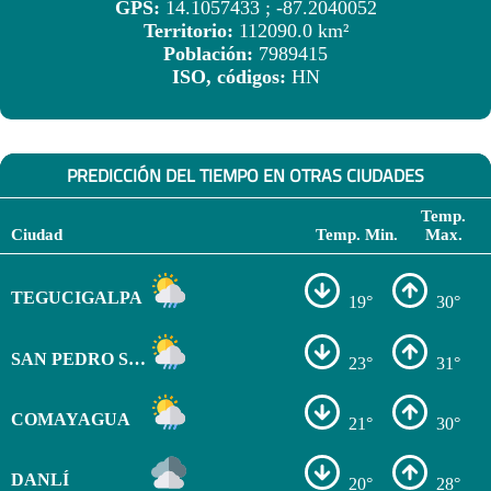
GPS:
14.1057433 ; -87.2040052
Territorio:
112090.0 km²
Población:
7989415
ISO, códigos:
HN
PREDICCIÓN DEL TIEMPO EN OTRAS CIUDADES
Temp.
Ciudad
Temp. Min.
Max.
TEGUCIGALPA
19°
30°
SAN PEDRO SULA
23°
31°
COMAYAGUA
21°
30°
DANLÍ
20°
28°