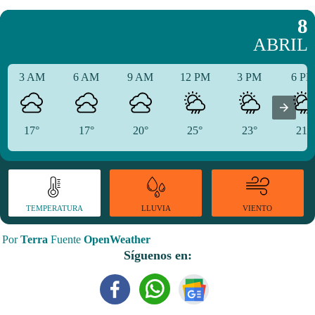
8
ABRIL
3 AM
6 AM
9 AM
12 PM
3 PM
6 P
17°
17°
20°
25°
23°
21°
TEMPERATURA
VIENTO
LLUVIA
Por
Terra
Fuente
OpenWeather
Síguenos en: