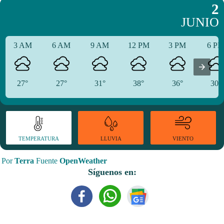
2
JUNIO
3 AM
6 AM
9 AM
12 PM
3 PM
6 P
27°
27°
31°
38°
36°
30°
TEMPERATURA
VIENTO
LLUVIA
Por
Terra
Fuente
OpenWeather
Síguenos en: