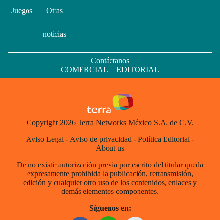
Juegos
Otras
noticias
Contáctanos
COMERCIAL
|
EDITORIAL
Copyright 2026 Terra Networks México S.A. de C.V.
Aviso Legal
-
Aviso de privacidad
-
Política Editorial
-
About us
De no existir autorización previa por escrito del titular queda
expresamente prohibida la publicación, retransmisión,
edición y cualquier otro uso de los contenidos, enlaces y
demás elementos componentes.
Síguenos en: