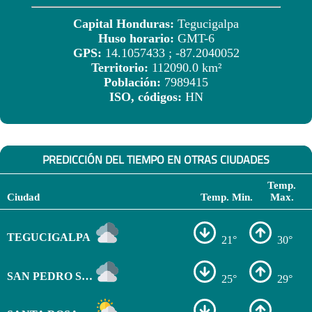
Capital Honduras:
Tegucigalpa
Huso horario:
GMT-6
GPS:
14.1057433 ; -87.2040052
Territorio:
112090.0 km²
Población:
7989415
ISO, códigos:
HN
PREDICCIÓN DEL TIEMPO EN OTRAS CIUDADES
Temp.
Ciudad
Temp. Min.
Max.
TEGUCIGALPA
21°
30°
SAN PEDRO SULA
25°
29°