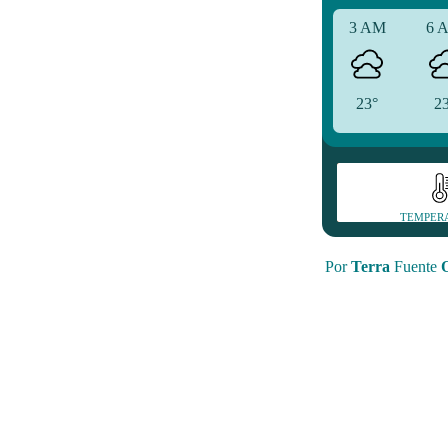
3 AM
6 
23°
2
TEMPER
Por
Terra
Fuente