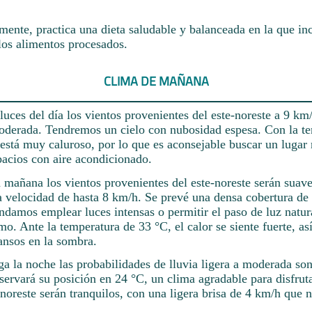
ente, practica una dieta saludable y balanceada en la que inc
los alimentos procesados.
CLIMA DE MAÑANA
luces del día los vientos provenientes del este-noreste a 9 km/
oderada. Tendremos un cielo con nubosidad espesa. Con la t
está muy caluroso, por lo que es aconsejable buscar un lugar 
pacios con aire acondicionado.
 mañana los vientos provenientes del este-noreste serán suav
a velocidad de hasta 8 km/h. Se prevé una densa cobertura de
ndamos emplear luces intensas o permitir el paso de luz natur
mo. Ante la temperatura de 33 °C, el calor se siente fuerte, as
ansos en la sombra.
ga la noche las probabilidades de lluvia ligera a moderada so
ervará su posición en 24 °C, un clima agradable para disfruta
-noreste serán tranquilos, con una ligera brisa de 4 km/h que n