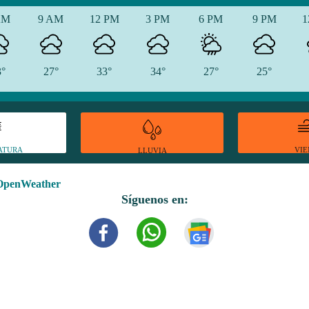
AM
9 AM
12 PM
3 PM
6 PM
9 PM
1
3°
27°
33°
34°
27°
25°
ATURA
VI
LLUVIA
OpenWeather
Síguenos en: