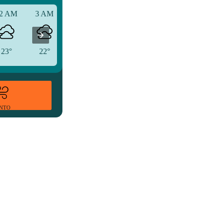
2 AM
3 AM
6 AM
23°
22°
22°
ENTO