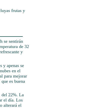
luyas frutas y
h se sentirán
emperatura de 32
refrescante y
es y apenas se
 nubes en el
al para mejorar
í que es buena
n del 22%. La
r el día. Los
o alterará el