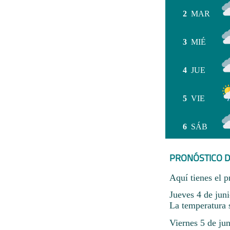
2
MAR
3
MIÉ
4
JUE
5
VIE
6
SÁB
PRONÓSTICO D
Aquí tienes el p
Jueves 4 de jun
La temperatura 
Viernes 5 de ju