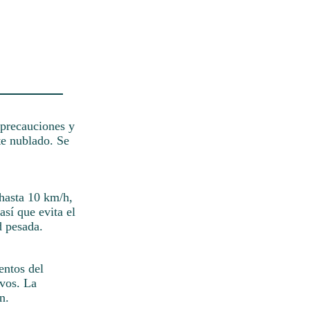
 precauciones y
te nublado. Se
 hasta 10 km/h,
así que evita el
d pesada.
entos del
ivos. La
n.