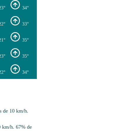
23°
34°
22°
33°
21°
35°
23°
35°
22°
34°
s de 10 km/h.
10 km/h. 67% de