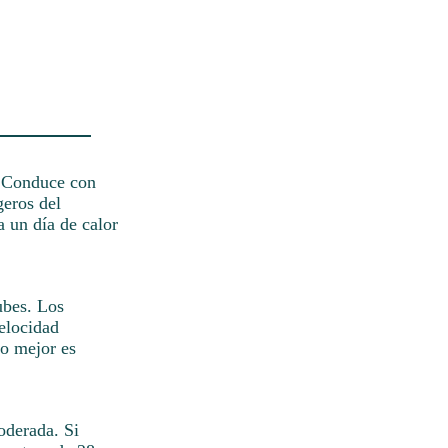
. Conduce con
geros del
a un día de calor
ubes. Los
velocidad
lo mejor es
oderada. Si