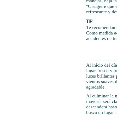
manejas, baja l
°C sugiere que 
refrescante y de
TIP
Te recomendamos
Como medida adi
accidentes de tr
Al inicio del dí
lugar fresco y t
luces brillantes
vientos suaves 
agradable.
Al culminar la m
mayoría será cla
descenderá hasta
busca un lugar f