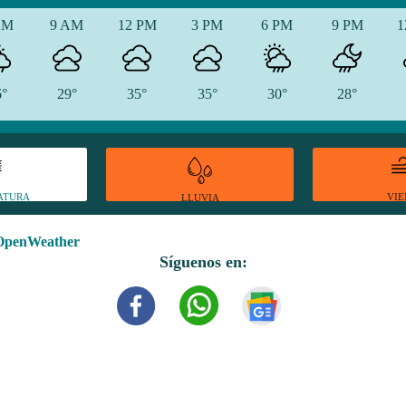
AM
9 AM
12 PM
3 PM
6 PM
9 PM
1
6°
29°
35°
35°
30°
28°
ATURA
VI
LLUVIA
OpenWeather
Síguenos en: