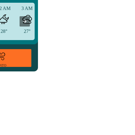
2 AM
3 AM
6 AM
28°
27°
27°
ENTO