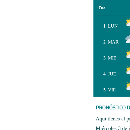
Día
1
LUN
2
MAR
3
MIÉ
4
JUE
5
VIE
PRONÓSTICO D
Aquí tienes el p
Miércoles 3 de 