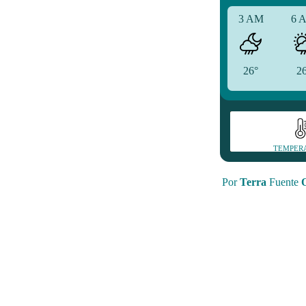
3 AM
6 
26°
2
TEMPER
Por
Terra
Fuente