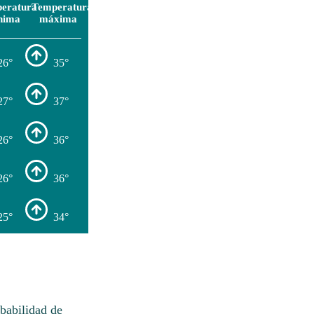
eratura
Temperatura
nima
máxima
26°
35°
27°
37°
26°
36°
26°
36°
25°
34°
babilidad de