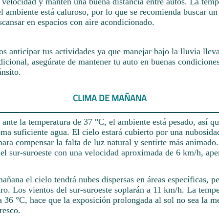
a velocidad y mantén una buena distancia entre autos. La temp
el ambiente está caluroso, por lo que se recomienda buscar un
scansar en espacios con aire acondicionado.
 anticipar tus actividades ya que manejar bajo la lluvia llev
cional, asegúrate de mantener tu auto en buenas condiciones
ánsito.
CLIMA DE MAÑANA
a ante la temperatura de 37 °C, el ambiente está pesado, así qu
oma suficiente agua. El cielo estará cubierto por una nubosidad
 para compensar la falta de luz natural y sentirte más animado
del sur-suroeste con una velocidad aproximada de 6 km/h, ape
añana el cielo tendrá nubes dispersas en áreas específicas, p
ro. Los vientos del sur-suroeste soplarán a 11 km/h. La tempe
 36 °C, hace que la exposición prolongada al sol no sea la m
resco.