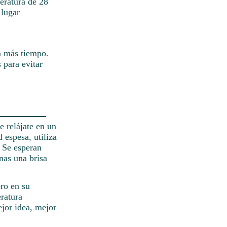
eratura de 28
 lugar
a más tiempo.
 para evitar
e relájate en un
 espesa, utiliza
. Se esperan
nas una brisa
ero en su
ratura
ejor idea, mejor